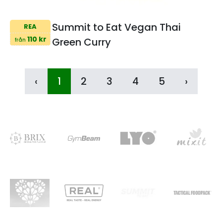
Summit to Eat Vegan Thai
REA
110 kr
Green Curry
från
‹
1
2
3
4
5
›