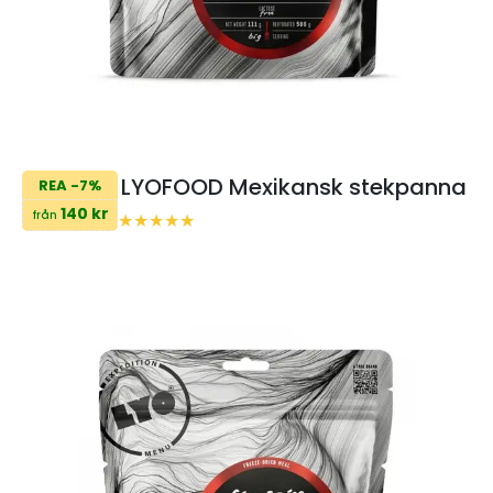
LYOFOOD Mexikansk stekpanna
REA -7%
140 kr
från