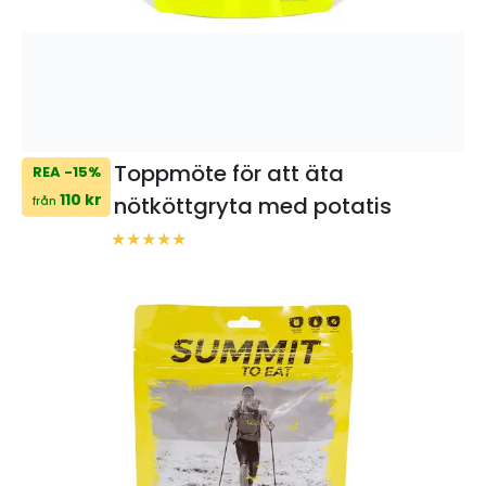
Toppmöte för att äta
REA -15%
110 kr
nötköttgryta med potatis
från