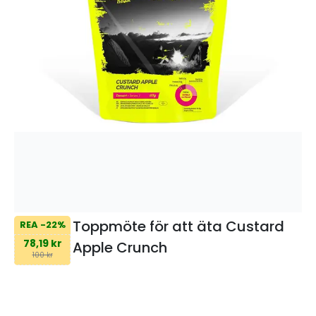
Toppmöte för att äta Custard
REA -22%
78,19 kr
Apple Crunch
100 kr