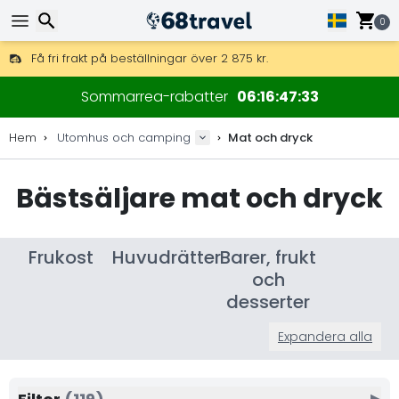
0
Få fri frakt på beställningar över 2 875 kr.
DHL Express över natten är också tillgängligt.
Sök
30 dagar för retur, 90 dagar för träkartor och dekorationer.
Sommarrea-rabatter
06
16
47
31
Bästa priserna på outdoorutrustning och tillbehör.
Hem
Utomhus och camping
Mat och dryck
Bästsäljare mat och dryck
Sök
Frukost
Huvudrätter
Barer, frukt
och
desserter
Expandera alla
▶