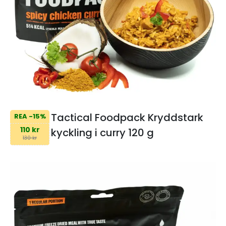
Tactical Foodpack Kryddstark
REA -15%
110 kr
kyckling i curry 120 g
130 kr