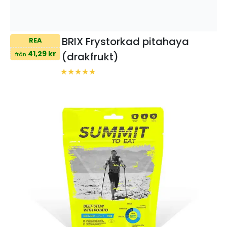
BRIX Frystorkad pitahaya
REA
41,29 kr
(drakfrukt)
från