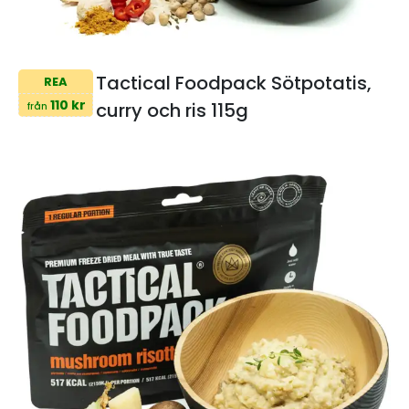
Tactical Foodpack Sötpotatis,
REA
110 kr
curry och ris 115g
från