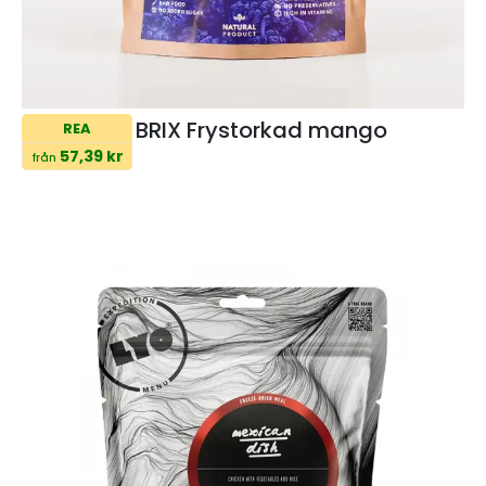
BRIX Frystorkad mango
REA
57,39 kr
från