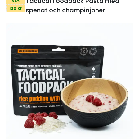
Tactical Foodpack Pasta med
REA
120 kr
spenat och champinjoner