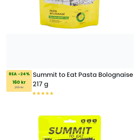
Summit to Eat Pasta Bolognaise
REA -24%
160 kr
217 g
210 kr