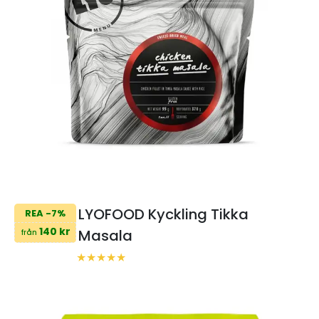
LYOFOOD Kyckling Tikka
REA -7%
140 kr
Masala
från