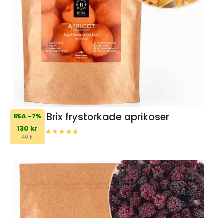
Brix frystorkade aprikoser
REA -7%
130 kr
140 kr