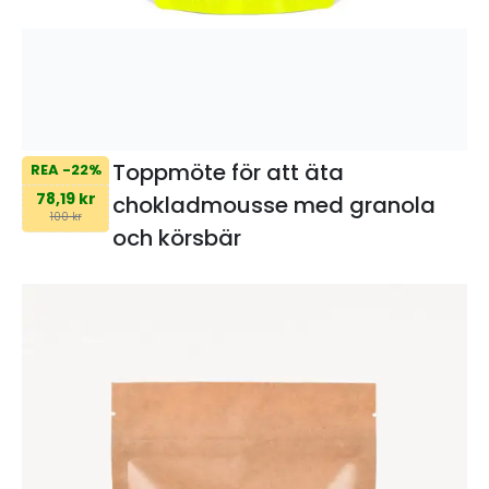
Toppmöte för att äta
REA -22%
78,19 kr
chokladmousse med granola
100 kr
och körsbär