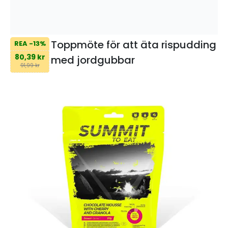
Toppmöte för att äta rispudding
REA -13%
80,39 kr
med jordgubbar
91,99 kr