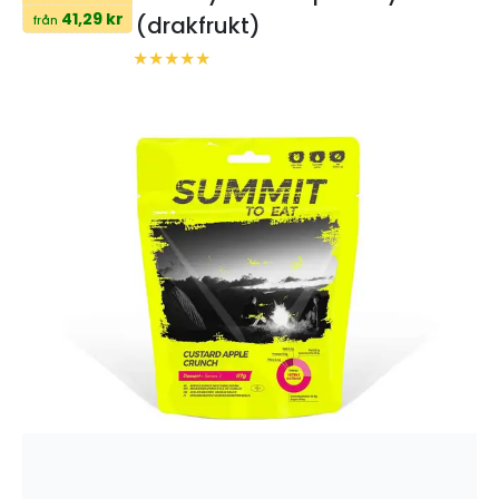
41,29 kr
(drakfrukt)
från