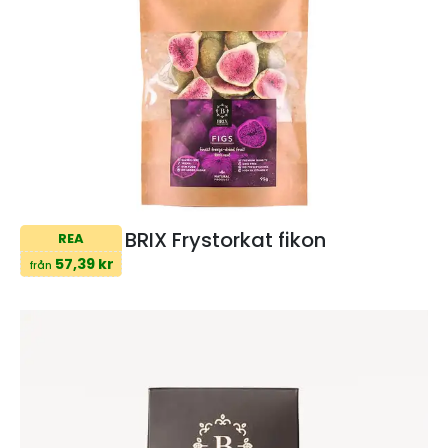
BRIX Frystorkat fikon
REA
57,39 kr
från