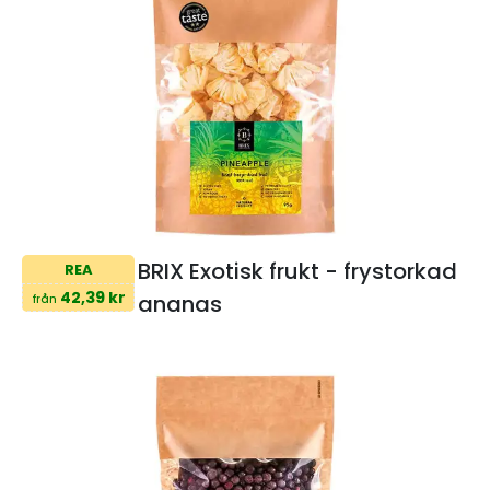
BRIX Exotisk frukt - frystorkad
REA
42,39 kr
ananas
från