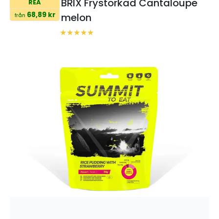
BRIX Frystorkad Cantaloupe
REA
68,89 kr
melon
från