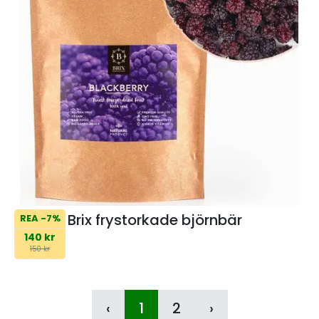
Brix frystorkade björnbär
REA -7%
140 kr
150 kr
‹
1
2
›