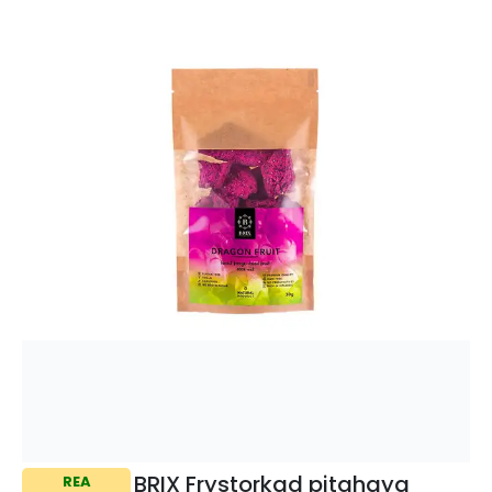
BRIX Frystorkad pitahaya
REA