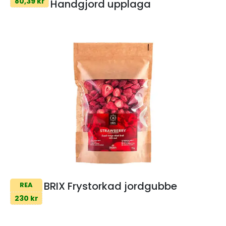
80,39 kr
Handgjord upplaga
BRIX Frystorkad jordgubbe
REA
230 kr