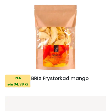
BRIX Frystorkad mango
REA
34,39 kr
från