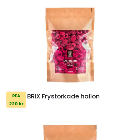
BRIX Frystorkade hallon
REA
220 kr