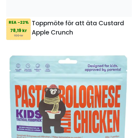
Toppmöte för att äta Custard
REA -22%
78,19 kr
Apple Crunch
100 kr