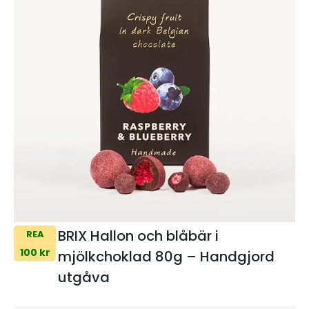
BRIX Hallon och blåbär i
REA
100 kr
mjölkchoklad 80g – Handgjord
utgåva