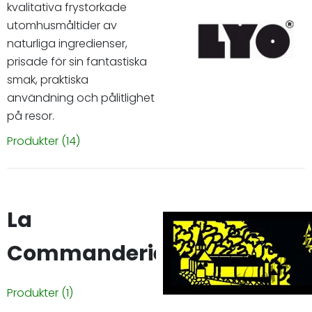
kvalitativa frystorkade
utomhusmåltider av
naturliga ingredienser,
prisade för sin fantastiska
smak, praktiska
användning och pålitlighet
på resor.
Produkter
(14)
La
Commanderie
Produkter
(1)