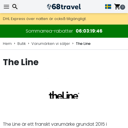
0
Få fri frakt på beställningar över 2 875 kr.
DHL Express över natten är också tillgängligt.
30 dagar för retur, 90 dagar för träkartor och dekorationer.
Sök
Sommarrea-rabatter
06
03
19
45
Hem
Butik
Varumärken vi säljer
The Line
The Line
Sök
The Line är ett franskt varumärke grundat 2015 i