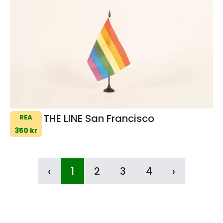
THE LINE San Francisco
REA
350 kr
‹
1
2
3
4
›