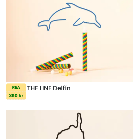
THE LINE Delfín
REA
350 kr