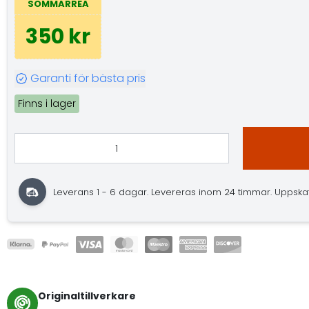
SOMMARREA
350 kr
Garanti för bästa pris
Finns i lager
Leverans 1 - 6 dagar. Levereras inom 24 timmar. Uppskatta
Originaltillverkare