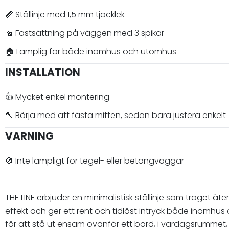
📏 Stållinje med 1,5 mm tjocklek
🔩 Fastsättning på väggen med 3 spikar
🏠 Lämplig för både inomhus och utomhus
INSTALLATION
👍 Mycket enkel montering
🔨 Börja med att fästa mitten, sedan bara justera enkelt
VARNING
🚫 Inte lämpligt för tegel- eller betongväggar
THE LINE erbjuder en minimalistisk stållinje som troget åt
effekt och ger ett rent och tidlöst intryck både inomhu
för att stå ut ensam ovanför ett bord, i vardagsrummet, på