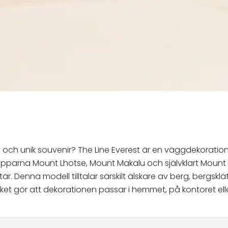
nkel och unik souvenir? The Line Everest är en väggdekorat
 topparna Mount Lhotse, Mount Makalu och självklart Moun
r. Denna modell tilltalar särskilt älskare av berg, bergsklä
lket gör att dekorationen passar i hemmet, på kontoret elle