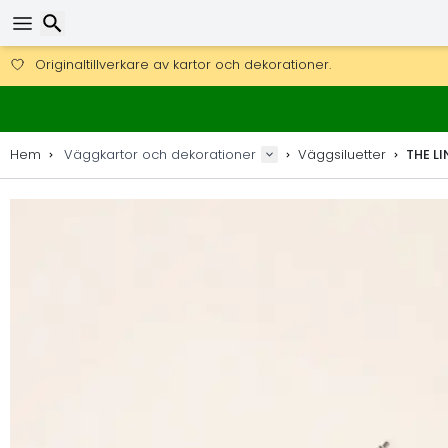
Få fri frakt på beställningar över 2 875 kr.
DHL Express över natten är också tillgängligt.
Sök
30 dagar för retur, 90 dagar för träkartor och dekorationer.
Originaltillverkare av kartor och dekorationer.
Hem
Väggkartor och dekorationer
Väggsiluetter
THE LI