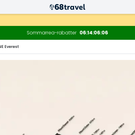
Sommarrea-rabatter
06
14
06
05
NE Everest
Sök