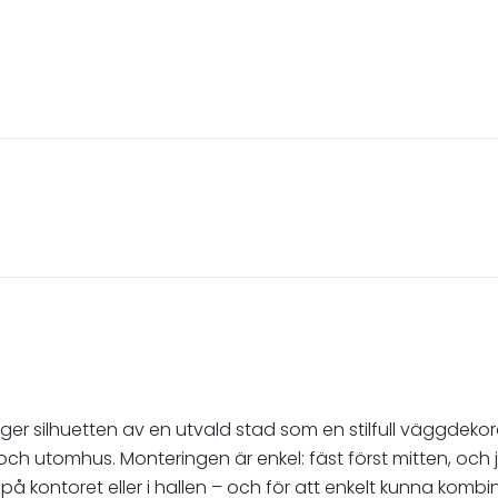
erger silhuetten av en utvald stad som en stilfull väggdeko
s och utomhus. Monteringen är enkel: fäst först mitten, o
 kontoret eller i hallen – och för att enkelt kunna kombine