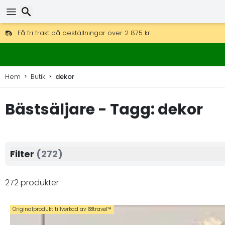
Få fri frakt på beställningar över 2 875 kr.
DHL Express över natten är också tillgängligt.
30 dagar för retur, 90 dagar för träkartor och dekorationer.
Sök
Hem
Butik
dekor
Bästsäljare - Tagg: dekor
Filter
(272)
272 produkter
Originalprodukt tillverkad av 68travel™️