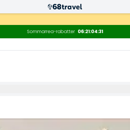
Sommarrea-rabatter
06
21
04
29
Sök