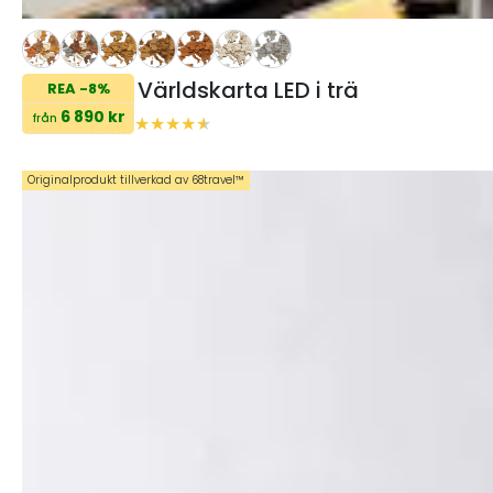
Världskarta LED i trä
REA -8%
6 890 kr
från
Originalprodukt tillverkad av 68travel™️