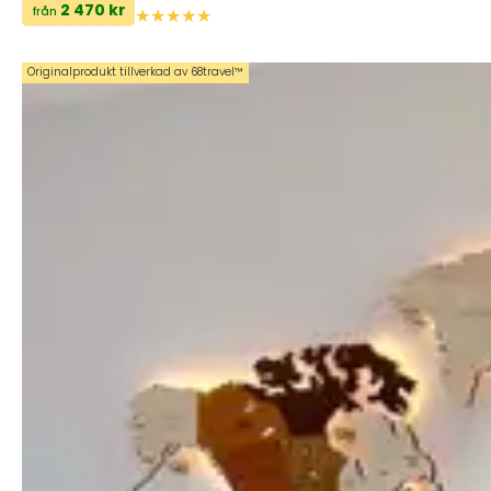
2 470 kr
från
Originalprodukt tillverkad av 68travel™️