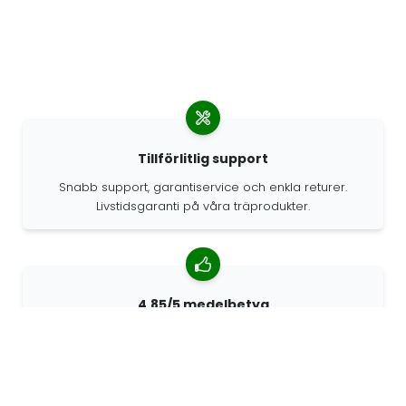
Tillförlitlig support
Snabb support, garantiservice och enkla returer.
Livstidsgaranti på våra träprodukter.
4.85/5 medelbetyg
Över 7400 recensioner från kunder från hela världen.
98% kunder som rekommenderar oss.