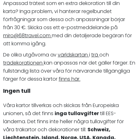
Anpassad trätext som en extra dekoration till din
karta? Inga problem, vi hanterar regelbundet
förfrågningar som dessa och anpassningar börjar
från 30 €. Skicka oss ett e-postmeddelande på
miro@68travel.com
med din detaljerade begäran för
att komma igång.
De olika utgåvorna av
världskartan
i
trä
och
trädekorationen
kan anpassas när det gäller färger. En
fullständig lista över våra för närvarande tillgängliga
färger för dessa kartor
finns här.
Ingen tull
Våra kartor tillverkas och skickas från Europeiska
unionen, så det finns
inga tullavgifter
till EES-
länderna. Det finns inte heller några tullavgifter för
våra träkartor och dekorationer till:
Schweiz,
Liechtenstein, Island, Norge, USA, Kanada,