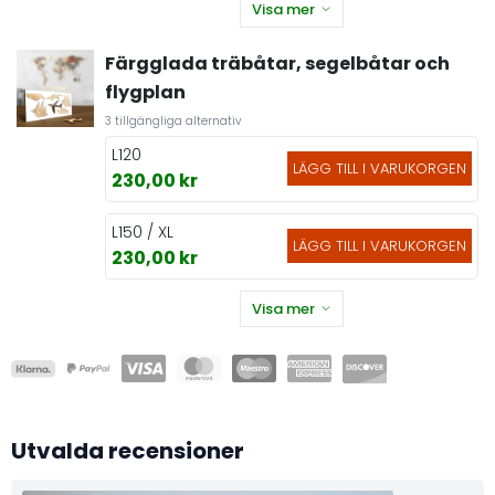
Visa mer
Färgglada träbåtar, segelbåtar och
flygplan
3 tillgängliga alternativ
L120
LÄGG TILL I VARUKORGEN
230,00 kr
L150 / XL
LÄGG TILL I VARUKORGEN
230,00 kr
Visa mer
Utvalda recensioner