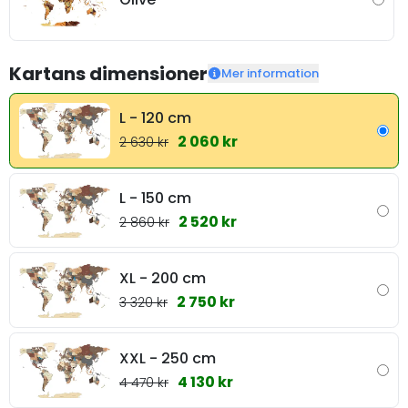
Kartans dimensioner
Mer information
L - 120 cm
2 060 kr
2 630 kr
L - 150 cm
2 520 kr
2 860 kr
XL - 200 cm
2 750 kr
3 320 kr
XXL - 250 cm
4 130 kr
4 470 kr