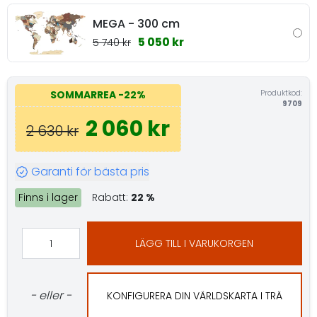
MEGA - 300 cm
5 050 kr
5 740 kr
Produktkod:
SOMMARREA
-22%
9709
2 060 kr
2 630 kr
Garanti för bästa pris
Finns i lager
Rabatt:
22 %
LÄGG TILL I VARUKORGEN
- eller -
KONFIGURERA DIN VÄRLDSKARTA I TRÄ