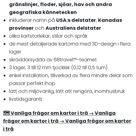
gränslinjer, floder, sjöar, hav och andra
geografiska kännetecken
inkluderar namn på
USA:s delstater
,
Kanadas
provinser
och
Australiens delstater
olika kartstorlekar, stilar och språk
de mest detaljerade kartorna med 3D-design i flera
lager
skräddarsydda av 68travel™️-teamet
3 lager, 3 till 12 mm tjocklek (0,12 till 0,5 tum)
enkel installation, tillverkad av flera mindre delar som
passar perfekt ihop
lätt och miljövänlig, lätt att rengöra, inomhusbruk
livstidsgaranti
🗺 Vanliga frågor om kartor i trä → Vanliga
frågor om kartor i trä → Vanliga frågor om kartor
i trä