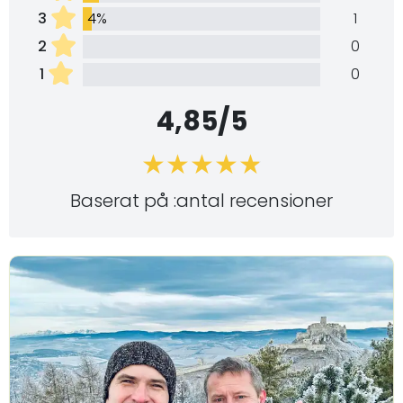
3
4%
1
2
0
1
0
4,85/5
Baserat på :antal recensioner