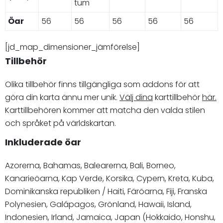
tum
Öar
56
56
56
56
56
[jd_map_dimensioner_jämförelse]
Tillbehör
Olika tillbehör finns tillgängliga som addons för att
göra din karta ännu mer unik.
Välj dina
karttillbehör
här.
Karttillbehören kommer att matcha den valda stilen
och språket på världskartan.
Inkluderade öar
Azorerna, Bahamas, Balearerna, Bali, Borneo,
Kanarieöarna, Kap Verde, Korsika, Cypern, Kreta, Kuba,
Dominikanska republiken / Haiti, Färöarna, Fiji, Franska
Polynesien, Galápagos, Grönland, Hawaii, Island,
Indonesien, Irland, Jamaica, Japan (Hokkaido, Honshu,