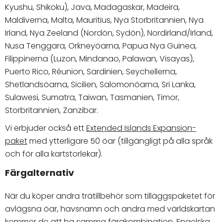
Kyushu, Shikoku), Java, Madagaskar, Madeira,
Maldiverna, Malta, Mauritius, Nya Storbritannien, Nya
Irland, Nya Zeeland (Nordön, Sydön), Nordirland/Irland,
Nusa Tenggara, Orkneyöarna, Papua Nya Guinea,
Filippinerna (Luzon, Mindanao, Palawan, Visayas),
Puerto Rico, Réunion, Sardinien, Seychellerna,
Shetlandsöarna, Sicilien, Salomonöarna, Sri Lanka,
Sulawesi, Sumatra, Taiwan, Tasmanien, Timor,
Storbritannien, Zanzibar.
Vi erbjuder också ett
Extended Islands Expansion-
paket
med ytterligare 50 öar (tillgängligt på alla språk
och för alla kartstorlekar).
Färgalternativ
När du köper andra trätillbehör som tilläggspaketet för
avlägsna öar, havsnamn och andra med världskartan
kommer de att ha samma färgkombination. Engelska