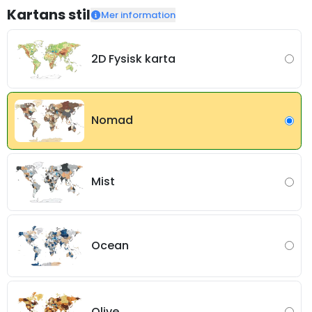
Kartans stil
Mer information
2D Fysisk karta
Nomad
Mist
Ocean
Olive