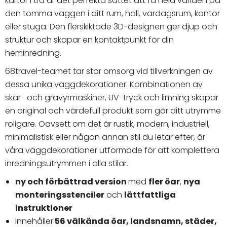
kartor i trä är det perfekta sättet att få hela världen på
den tomma väggen i ditt rum, hall, vardagsrum, kontor
eller stuga. Den flerskiktade 3D-designen ger djup och
struktur och skapar en kontaktpunkt för din
heminredning.
68travel-teamet tar stor omsorg vid tillverkningen av
dessa unika väggdekorationer. Kombinationen av
skär- och gravyrmaskiner, UV-tryck och limning skapar
en original och värdefull produkt som gör ditt utrymme
roligare. Oavsett om det är rustik, modern, industriell,
minimalistisk eller någon annan stil du letar efter, är
våra väggdekorationer utformade för att komplettera
inredningsutrymmen i alla stilar.
ny och förbättrad version
med
fler öar
,
nya
monteringsstenciler
och
lättfattliga
instruktioner
innehåller
56 välkända öar, landsnamn, städer,