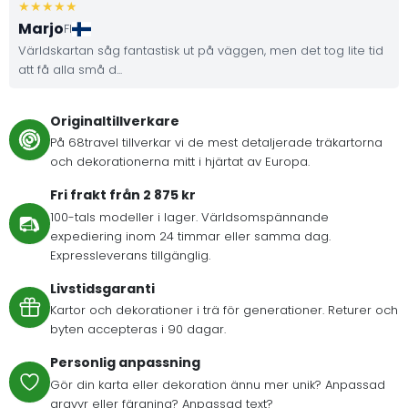
Marjo
FI
Världskartan såg fantastisk ut på väggen, men det tog lite tid
att få alla små d...
Originaltillverkare
På 68travel tillverkar vi de mest detaljerade träkartorna
och dekorationerna mitt i hjärtat av Europa.
Fri frakt från 2 875 kr
100-tals modeller i lager. Världsomspännande
expediering inom 24 timmar eller samma dag.
Expressleverans tillgänglig.
Livstidsgaranti
Kartor och dekorationer i trä för generationer. Returer och
byten accepteras i 90 dagar.
Personlig anpassning
Gör din karta eller dekoration ännu mer unik? Anpassad
gravyr eller färgning? Anpassad text?