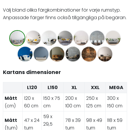
Välj bland olika färgkombinationer för varje rumstyp.
Anpassade färger finns också tillgängliga på begäran.
Kartans dimensioner
L120
L150
XL
XXL
MEGA
Mått
120 x
150 x 75
200 x
250 x
300 x
(cm)
60 cm
cm
100 cm
125 cm
150 cm
59 x
Mått
47 x 24
78 x 39
98 x 49
118 x 59
29,5
(tum)
tum
tum
tum
tum