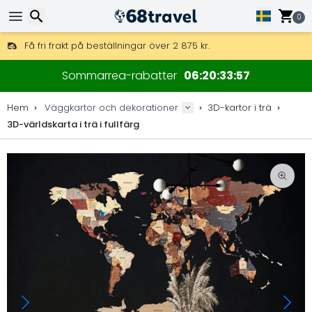
0
Få fri frakt på beställningar över 2 875 kr.
DHL Express över natten är också tillgängligt.
Sök
30 dagar för retur, 90 dagar för träkartor och dekorationer.
Sommarrea-rabatter
06
20
33
56
Originaltillverkare av kartor och dekorationer.
Hem
Väggkartor och dekorationer
3D-kartor i trä
3D-världskarta i trä i fullfärg
Sök