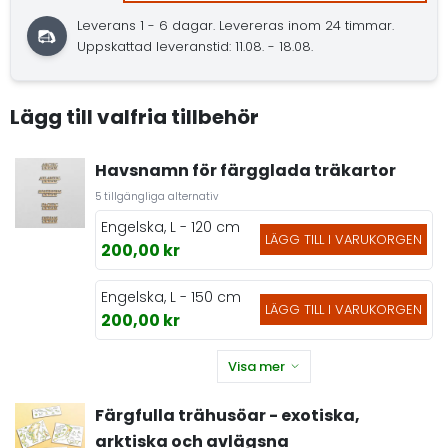
Leverans 1 - 6 dagar.
Levereras inom 24 timmar.
Uppskattad leveranstid: 11.08. - 18.08.
Lägg till valfria tillbehör
Havsnamn för färgglada träkartor
5 tillgängliga alternativ
Engelska, L - 120 cm
LÄGG TILL I VARUKORGEN
200,00 kr
Engelska, L - 150 cm
LÄGG TILL I VARUKORGEN
200,00 kr
Visa mer
Färgfulla trähusöar - exotiska,
arktiska och avlägsna