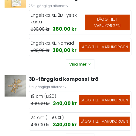
25 tillgängliga alternativ
Engelska, XL, 2D Fysisk
LÄGG TILL I
karta
VARUKORGEN
380,00 kr
530,00 kr
Engelska, XL, Nomad
LÄGG TILL I VARUKORGEN
380,00 kr
530,00 kr
Visa mer
3D-färgglad kompass i trä
3 tillgängliga alternativ
19 cm (L120)
LÄGG TILL I VARUKORGEN
340,00 kr
460,00 kr
24 cm (L150, XL)
LÄGG TILL I VARUKORGEN
340,00 kr
460,00 kr