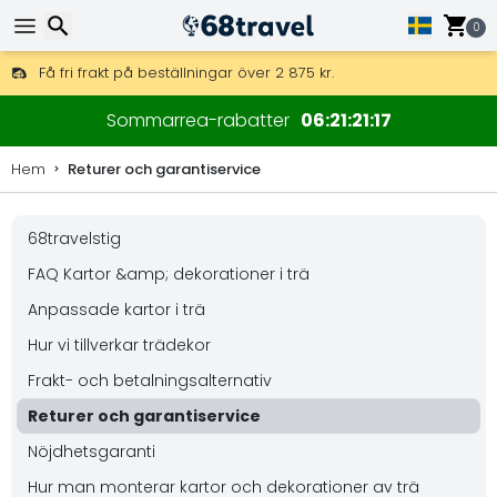
0
Få fri frakt på beställningar över 2 875 kr.
DHL Express över natten är också tillgängligt.
Sök
30 dagar för retur, 90 dagar för träkartor och dekorationer.
Sommarrea-rabatter
06
21
21
16
Hem
Returer och garantiservice
68travelstig
Sök
FAQ Kartor &amp; dekorationer i trä
Anpassade kartor i trä
Hur vi tillverkar trädekor
Frakt- och betalningsalternativ
Returer och garantiservice
Nöjdhetsgaranti
Hur man monterar kartor och dekorationer av trä