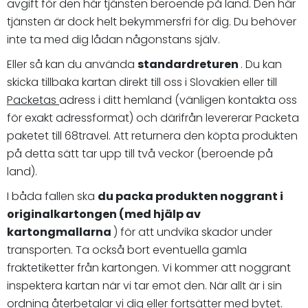
avgift för den här tjänsten beroende på land. Den här
tjänsten är dock helt bekymmersfri för dig. Du behöver
inte ta med dig lådan någonstans själv.
Eller så kan du använda
standardreturen
. Du kan
skicka tillbaka kartan direkt till oss i Slovakien eller till
Packetas
adress i ditt hemland (vänligen kontakta oss
för exakt adressformat) och därifrån levererar Packeta
paketet till 68travel. Att returnera den köpta produkten
på detta sätt tar upp till två veckor (beroende på
land).
I båda fallen ska
du packa produkten noggrant i
originalkartongen (med hjälp av
kartongmallarna
) för att undvika skador under
transporten. Ta också bort eventuella gamla
fraktetiketter från kartongen. Vi kommer att noggrant
inspektera kartan när vi tar emot den. När allt är i sin
ordning återbetalar vi dig eller fortsätter med bytet.