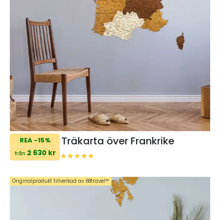
Träkarta över Frankrike
REA -15%
2 630 kr
från
Originalprodukt tillverkad av 68travel™️