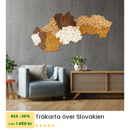
Träkarta över Slovakien
REA -35%
1 480 kr
från