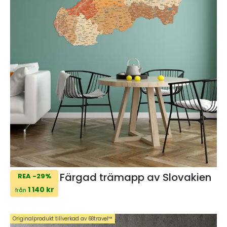
Färgad trämapp av Slovakien
REA -29%
1 140 kr
från
Originalprodukt tillverkad av 68travel™️