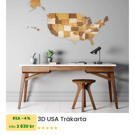
3D USA Träkarta
REA -4%
2 630 kr
från