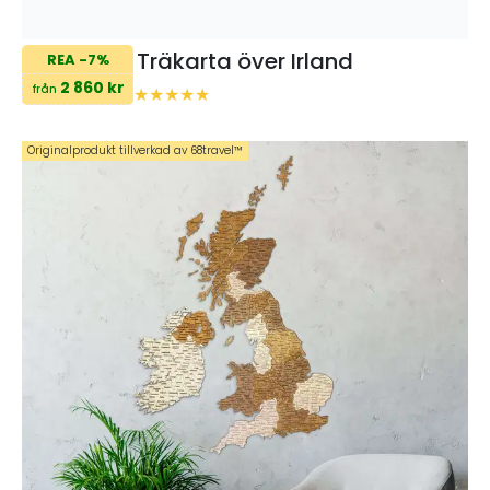
Träkarta över Irland
REA -7%
2 860 kr
från
Originalprodukt tillverkad av 68travel™️