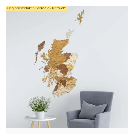
Originalprodukt tillverkad av 68travel™️