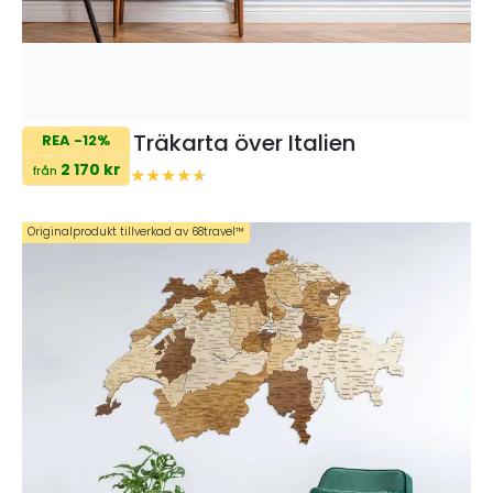
Träkarta över Italien
REA -12%
2 170 kr
från
Originalprodukt tillverkad av 68travel™️