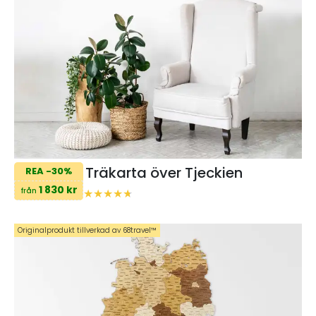
Träkarta över Tjeckien
REA -30%
1 830 kr
från
Originalprodukt tillverkad av 68travel™️