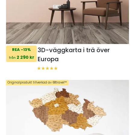
3D-väggkarta i trä över
REA -13%
2 290 kr
Europa
från
Originalprodukt tillverkad av 68travel™️