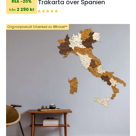
Träkarta över Spanien
REA -20%
2 290 kr
från
Originalprodukt tillverkad av 68travel™️