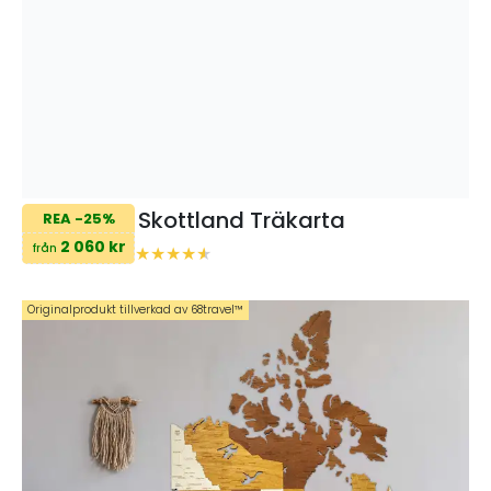
Skottland Träkarta
REA -25%
2 060 kr
från
Originalprodukt tillverkad av 68travel™️