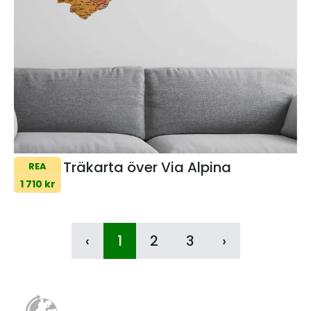
Träkarta över Via Alpina
REA
1 710 kr
‹
1
2
3
›