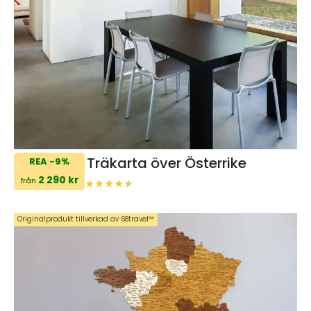
Träkarta över Österrike
REA -9%
2 290 kr
från
Originalprodukt tillverkad av 68travel™️