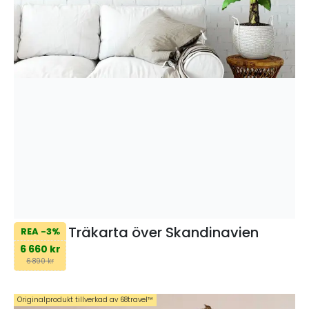
Träkarta över Skandinavien
REA -3%
6 660 kr
6 890 kr
Originalprodukt tillverkad av 68travel™️