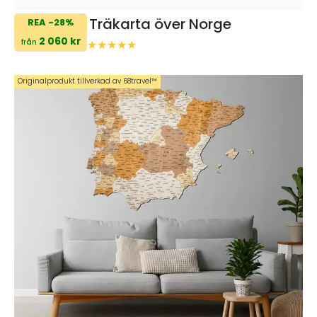
Träkarta över Norge
REA -28%
2 060 kr
från
Originalprodukt tillverkad av 68travel™️