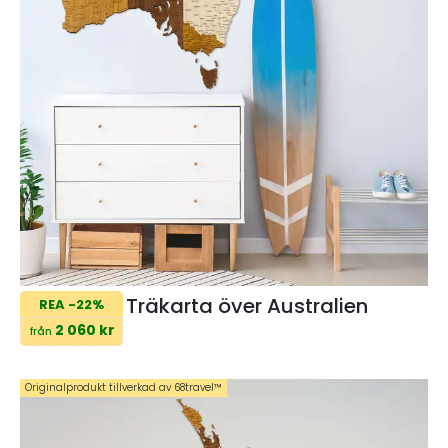
Träkarta över Australien
REA -22%
2 060 kr
från
Originalprodukt tillverkad av 68travel™️