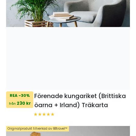
Förenade kungariket (Brittiska
REA -30%
230 kr
öarna + Irland) Träkarta
från
Originalprodukt tillverkad av 68travel™️