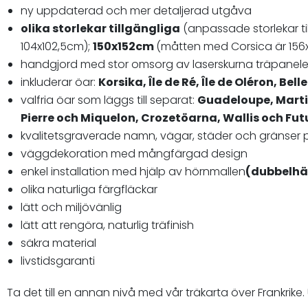
ny uppdaterad och mer detaljerad utgåva
olika storlekar tillgängliga
(anpassade storlekar t
104x102,5cm);
150x152cm
(måtten med Corsica är 156
handgjord med stor omsorg av laserskurna träpanele
inkluderar öar:
Korsika, Île de Ré, Île de Oléron, Bel
valfria öar som läggs till separat:
Guadeloupe, Marti
Pierre
och Miquelon, Crozetöarna, Wallis och F
kvalitetsgraverade namn, vägar, städer och gränser p
väggdekoration med mångfärgad design
enkel installation med hjälp av hörnmallen
(dubbelhä
olika naturliga färgfläckar
lätt och miljövänlig
lätt att rengöra, naturlig träfinish
säkra material
livstidsgaranti
Ta det till en annan nivå med vår träkarta över Frankrike