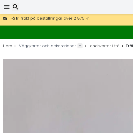
Få fri frakt på beställningar över 2 875 kr.
DHL Express över natten är också tillgängligt.
Sök
30 dagar för retur, 90 dagar för träkartor och dekorationer.
Originaltillverkare av kartor och dekorationer.
Hem
Väggkartor och dekorationer
Landskartor i trä
Trä