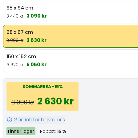
95 x 94 cm
3 090 kr
3 440 kr
68 x 67 cm
2 630 kr
3 090 kr
150 x 152 cm
5 050 kr
5 620 kr
SOMMARREA
-15%
2 630 kr
3 090 kr
Garanti för bästa pris
Finns i lager
Rabatt:
15 %