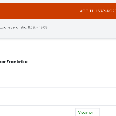
LÄGG TILL I VARUKOR
ad leveranstid: 11.08. - 18.08.
ver Frankrike
Visa mer