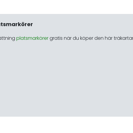
atsmarkörer
ättning
platsmarkörer
gratis när du köper den här träkarta