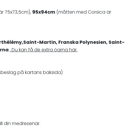
r 75x73,5cm),
95x94cm
(måtten med Corsica är
rthélémy
,
Saint-Martin
, Franska Polynesien,
Saint-
arna
. Du kan få de extra öarna här.
sbeslag på kartans baksida)
ill din medresenär.