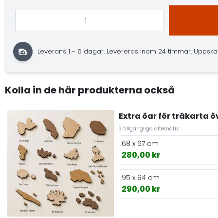
Leverans 1 - 6 dagar.
Levereras inom 24 timmar.
Uppskatt
Kolla in de här produkterna också
Extra öar för träkarta ö
3 tillgängliga alternativ
68 x 67 cm
280,00 kr
95 x 94 cm
290,00 kr