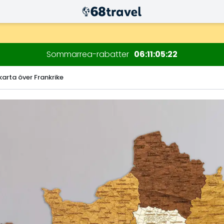
Sommarrea-rabatter
06
11
05
21
karta över Frankrike
Sök