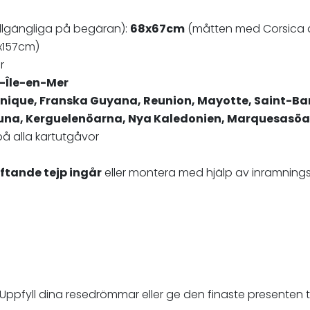
illgängliga på begäran):
68x67cm
(måtten med Corsica ä
x157cm)
r
le-Île-en-Mer
nique, Franska Guyana, Reunion, Mayotte,
Saint-Ba
utuna, Kerguelenöarna, Nya Kaledonien, Marquesasö
å alla kartutgåvor
ftande tejp ingår
eller montera med hjälp av inramning
. Uppfyll dina resedrömmar eller ge den finaste presenten t