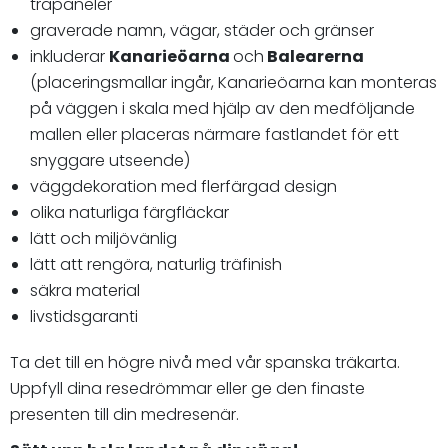
träpaneler
graverade namn, vägar, städer och gränser
inkluderar
Kanarieöarna
och
Balearerna
(placeringsmallar ingår, Kanarieöarna kan monteras
på väggen i skala med hjälp av den medföljande
mallen eller placeras närmare fastlandet för ett
snyggare utseende)
väggdekoration med flerfärgad design
olika naturliga färgfläckar
lätt och miljövänlig
lätt att rengöra, naturlig träfinish
säkra material
livstidsgaranti
Ta det till en högre nivå med vår spanska träkarta.
Uppfyll dina resedrömmar eller ge den finaste
presenten till din medresenär.