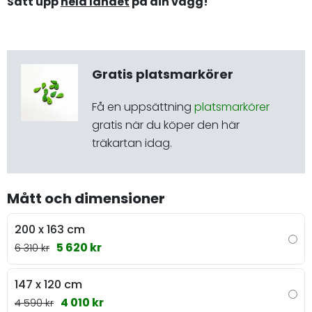
Sätt upp
hela landet
på din vägg!
Gratis platsmarkörer
Få en uppsättning
platsmarkörer
gratis när du köper den här
träkartan idag.
Mått och dimensioner
200 x 163 cm
5 620 kr
6 310 kr
147 x 120 cm
4 010 kr
4 590 kr