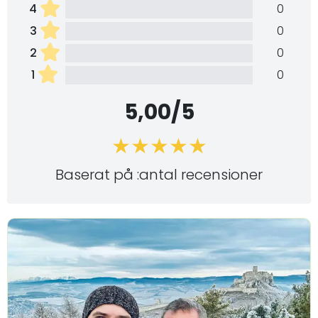
4
0
3
0
2
0
1
0
5,00/5
Baserat på :antal recensioner