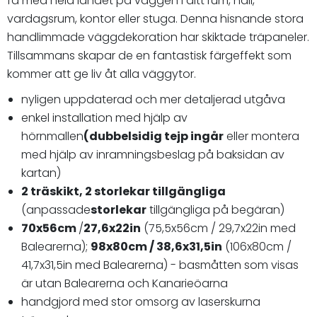
få med hela landet på väggen i ditt rum, hall,
vardagsrum, kontor eller stuga. Denna hisnande stora
handlimmade väggdekoration har skiktade träpaneler.
Tillsammans skapar de en fantastisk färgeffekt som
kommer att ge liv åt alla väggytor.
nyligen uppdaterad och mer detaljerad utgåva
enkel installation med hjälp av
hörnmallen
(dubbelsidig tejp ingår
eller montera
med hjälp av inramningsbeslag på baksidan av
kartan)
2 träskikt, 2 storlekar tillgängliga
(anpassade
storlekar
tillgängliga på begäran)
70x56cm
/
27,6x22in
(75,5x56cm / 29,7x22in med
Balearerna);
98x80cm / 38
,6x31,5in
(106x80cm /
41,7x31,5in med Balearerna)
- basmåtten som visas
är utan Balearerna och Kanarieöarna
handgjord med stor omsorg av laserskurna