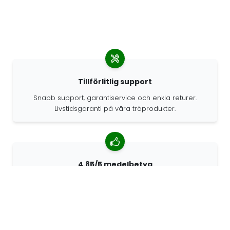
Tillförlitlig support
Snabb support, garantiservice och enkla returer.
Livstidsgaranti på våra träprodukter.
4.85/5 medelbetyg
Över 7400 recensioner från kunder från hela världen.
98% kunder som rekommenderar oss.