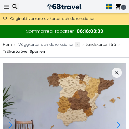
0
Få fri frakt på beställningar över 2 875 kr.
DHL Express över natten är också tillgängligt.
Sök
30 dagar för retur, 90 dagar för träkartor och dekorationer.
Sommarrea-rabatter
06
16
03
32
Originaltillverkare av kartor och dekorationer.
Hem
Väggkartor och dekorationer
Landskartor i trä
Träkarta över Spanien
Sök