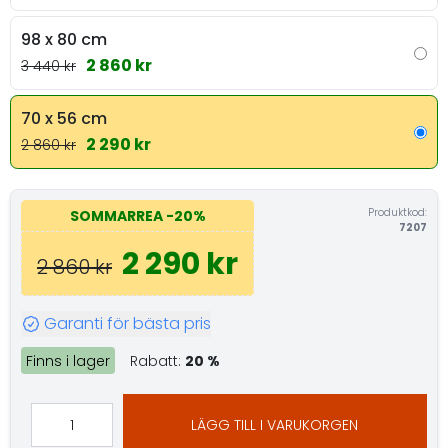
98 x 80 cm
2 860 kr
3 440 kr
70 x 56 cm
2 290 kr
2 860 kr
Produktkod:
SOMMARREA
-20%
7207
2 290 kr
2 860 kr
Garanti för bästa pris
Finns i lager
Rabatt:
20 %
LÄGG TILL I VARUKORGEN