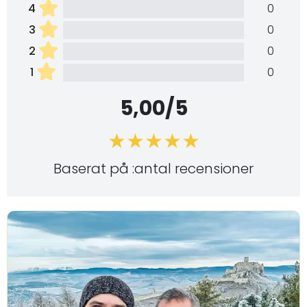
4
0
3
0
2
0
1
0
5,00/5
Baserat på :antal recensioner