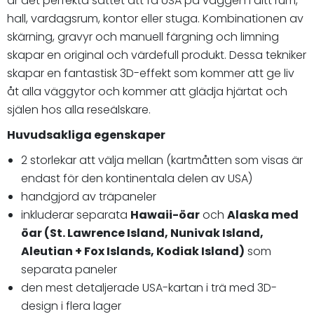
är det perfekta sättet att få USA på väggen i ditt rum,
hall, vardagsrum, kontor eller stuga. Kombinationen av
skärning, gravyr och manuell färgning och limning
skapar en original och värdefull produkt. Dessa tekniker
skapar en fantastisk 3D-effekt som kommer att ge liv
åt alla väggytor och kommer att glädja hjärtat och
själen hos alla reseälskare.
Huvudsakliga egenskaper
2 storlekar att välja mellan (kartmåtten som visas är
endast för den kontinentala delen av USA)
handgjord av träpaneler
inkluderar separata
Hawaii-öar
och
Alaska med
öar (St. Lawrence Island, Nunivak Island,
Aleutian + Fox Islands, Kodiak Island)
som
separata paneler
den mest detaljerade USA-kartan i trä med 3D-
design i flera lager