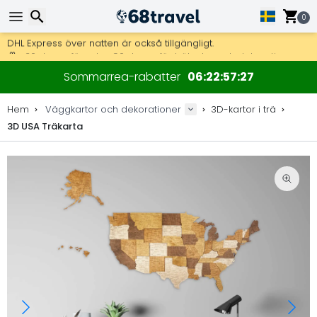
0
Få fri frakt på beställningar över 2 875 kr.
DHL Express över natten är också tillgängligt.
Sök
30 dagar för retur, 90 dagar för träkartor och dekorationer.
Sommarrea-rabatter
06
22
57
27
Originaltillverkare av kartor och dekorationer.
Hem
Väggkartor och dekorationer
3D-kartor i trä
3D USA Träkarta
Sök