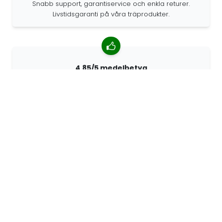
Snabb support, garantiservice och enkla returer.
Livstidsgaranti på våra träprodukter.
4.85/5 medelbetyg
Över 7400 recensioner från kunder från hela världen.
98% kunder som rekommenderar oss.
Anpassade beställningar
68travel är en originaltillverkare, vilket innebär att vi
snabbt kan skapa personliga beställningar.