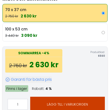
70 x 37 cm
2 630 kr
2 750 kr
100 x 53 cm
3 090 kr
3 440 kr
Produktkod:
SOMMARREA
-4%
6560
2 630 kr
2 750 kr
Garanti för bästa pris
Finns i lager
Rabatt:
4 %
LÄGG TILL I VARUKORGEN