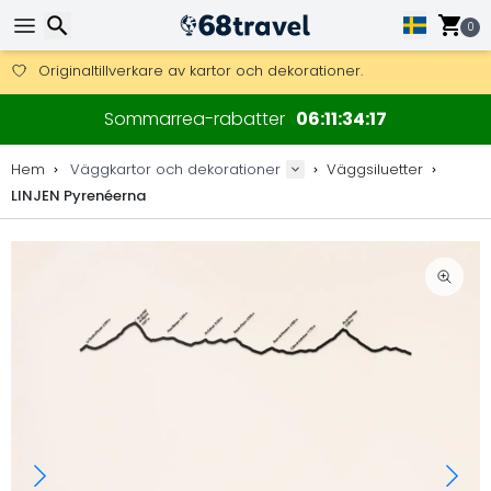
Få fri frakt på beställningar över 2 875 kr.
DHL Express över natten är också tillgängligt.
0
30 dagar för retur, 90 dagar för träkartor och dekorationer.
Originaltillverkare av kartor och dekorationer.
Sök
Sommarrea-rabatter
06
11
34
17
Hem
Väggkartor och dekorationer
Väggsiluetter
LINJEN Pyrenéerna
Sök