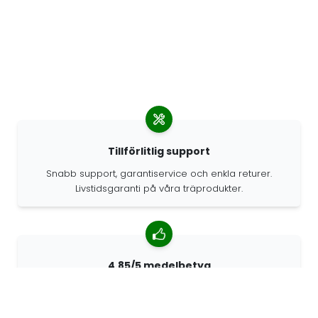
Tillförlitlig support
Snabb support, garantiservice och enkla returer.
Livstidsgaranti på våra träprodukter.
4.85/5 medelbetyg
Över 7400 recensioner från kunder från hela världen.
98% kunder som rekommenderar oss.