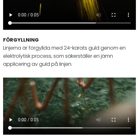
FÖRGYLLNING
Linjerna är förgyllda med 24-karats guld genom en
elektrolytisk process, som säkerställer en jämn
applicering av guld på linjen.