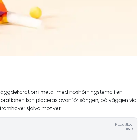
en väggdekoration i metall med noshörningstema i en
 Dekorationen kan placeras ovanför sängen, på väggen vid
 framhäver själva motivet.
Produktkod:
11512