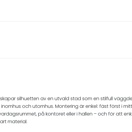
terskapar silhuetten av en utvald stad som en stilfull vägg
e inomhus och utomhus. Montering är enkel: fäst först i mit
i vardagsrummet, på kontoret eller i hallen – och för att e
art material.