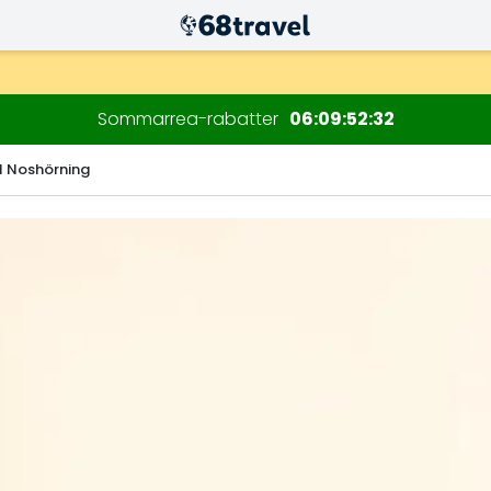
Sommarrea-rabatter
06
09
52
31
N Noshörning
Sök