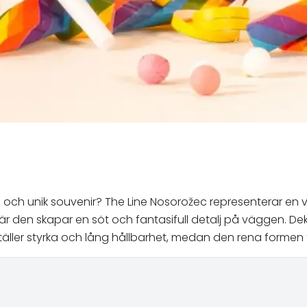
nkel och unik souvenir? The Line Nosorožec representerar 
m, där den skapar en söt och fantasifull detalj på väggen.
ställer styrka och lång hållbarhet, medan den rena formen