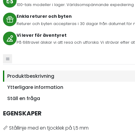
100-tals modeller i lager. Världsomspännande expediering 
Enkla returer och byten
Returer och byten accepteras i 30 dagar från datumet för 
Vi lever för äventyret
På 68travel älskar vi att resa och utforska. Vi strävar eft
Produktbeskrivning
Ytterligare information
Ställ en fråga
EGENSKAPER
📏 Stållinje med en tjocklek på 1,5 mm