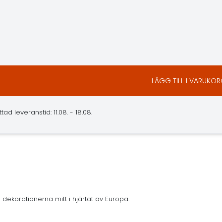
LÄGG TILL I VARUKO
d leveranstid: 11.08. - 18.08.
 dekorationerna mitt i hjärtat av Europa.