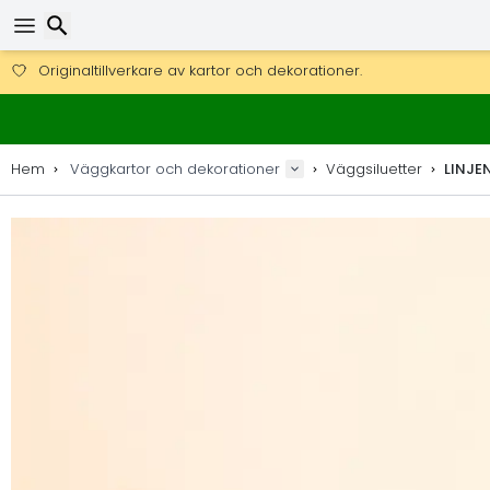
Få fri frakt på beställningar över 2 875 kr.
DHL Express över natten är också tillgängligt.
Sök
30 dagar för retur, 90 dagar för träkartor och dekorationer.
Originaltillverkare av kartor och dekorationer.
Hem
Väggkartor och dekorationer
Väggsiluetter
LINJE