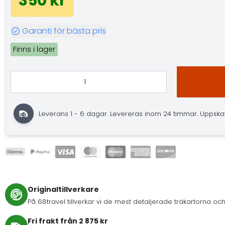
350 kr
Garanti för bästa pris
Finns i lager
Leverans 1 - 6 dagar. Levereras inom 24 timmar. Uppskatta
Originaltillverkare
På 68travel tillverkar vi de mest detaljerade träkartorna och
Fri frakt från 2 875 kr