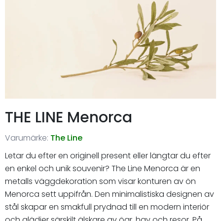
THE LINE Menorca
Varumärke:
The Line
Letar du efter en originell present eller längtar du efter
en enkel och unik souvenir? The Line Menorca är en
metalls väggdekoration som visar konturen av ön
Menorca sett uppifrån. Den minimalistiska designen av
stål skapar en smakfull prydnad till en modern interiör
och glädjer särskilt älskare av öar, hav och resor. På