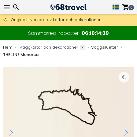
Få fri frakt på beställningar över 2 875 kr.
0
DHL Express över natten är också tillgängligt.
30 dagar för retur, 90 dagar för träkartor och dekorationer.
Originaltillverkare av kartor och dekorationer.
Sök
Sommarrea-rabatter
06
10
14
39
Hem
Väggkartor och dekorationer
Väggsiluetter
THE LINE Menorca
Sök