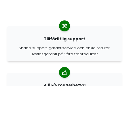
Tillförlitlig support
Snabb support, garantiservice och enkla returer.
Livstidsgaranti på våra träprodukter.
4.85/5 medelbetyg
Över 7400 recensioner från kunder från hela världen.
98% kunder som rekommenderar oss.