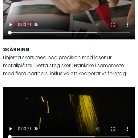
SKÄRNING
Linjerna skärs med hög precision med laser ur
metallplåtar. Detta steg sker i Frankrike i samarbete
med flera partners, inklusive ett kooperativt företag.