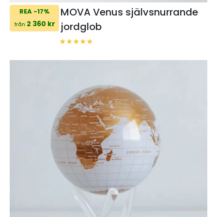
MOVA Venus självsnurrande
REA -17%
2 360 kr
jordglob
från