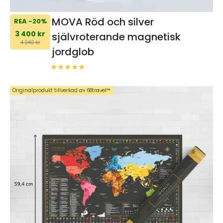
MOVA Röd och silver
REA -20%
3 400 kr
självroterande magnetisk
4 240 kr
jordglob
Originalprodukt tillverkad av 68travel™️