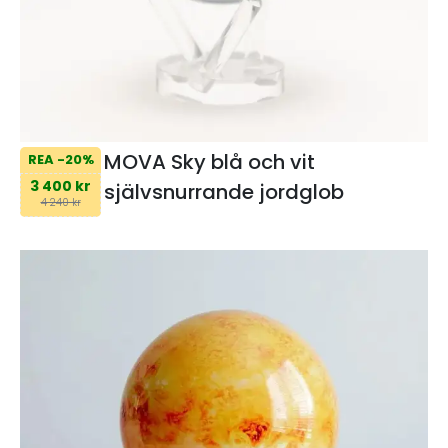
MOVA Sky blå och vit
REA -20%
3 400 kr
självsnurrande jordglob
4 240 kr