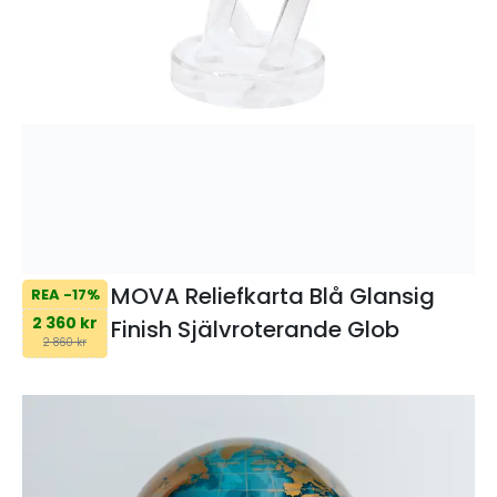
MOVA Reliefkarta Blå Glansig
REA -17%
2 360 kr
Finish Självroterande Glob
2 860 kr