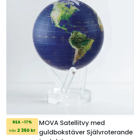
MOVA Satellitvy med
REA -17%
2 360 kr
guldbokstäver Självroterande
från