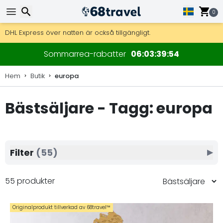
0
Få fri frakt på beställningar över 2 875 kr.
DHL Express över natten är också tillgängligt.
30 dagar för retur, 90 dagar för träkartor och dekorationer.
Sök
Sommarrea-rabatter
06
03
39
52
Hem
Butik
europa
Bästsäljare - Tagg: europa
Sök
Filter
(55)
▶
55 produkter
Originalprodukt tillverkad av 68travel™️