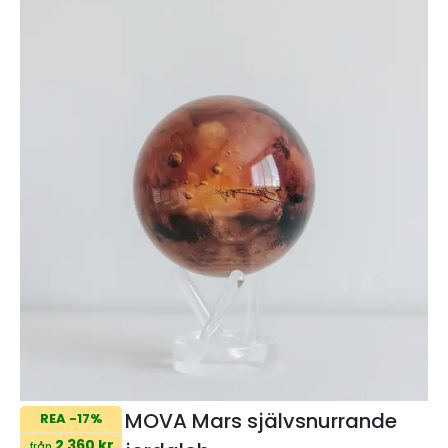
MOVA Mars självsnurrande
REA -17%
2 360 kr
från