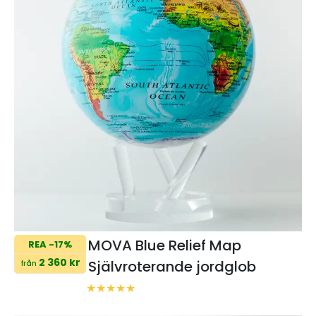
MOVA Blue Relief Map
REA -17%
2 360 kr
Självroterande jordglob
från