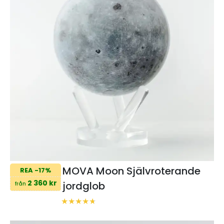
MOVA Moon Självroterande
REA -17%
2 360 kr
jordglob
från