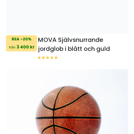
MOVA Självsnurrande
REA -20%
3 400 kr
jordglob i blått och guld
från