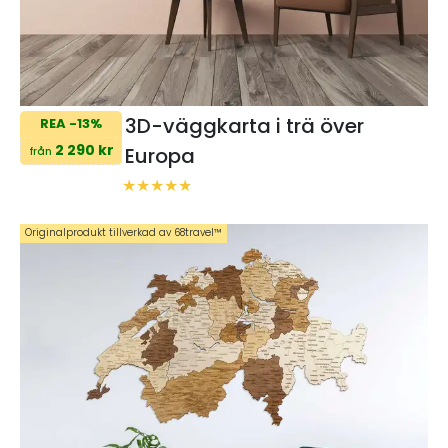
3D-väggkarta i trä över
REA -13%
2 290 kr
Europa
från
Originalprodukt tillverkad av 68travel™️