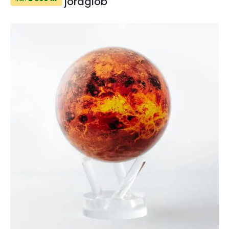
jordglob