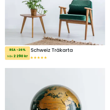
Schweiz Träkarta
REA -26%
2 290 kr
från