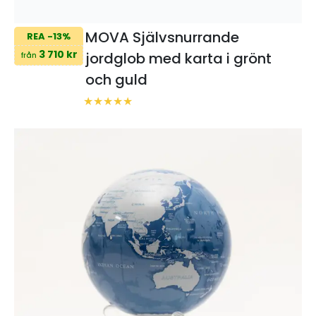
MOVA Självsnurrande
REA -13%
3 710 kr
jordglob med karta i grönt
från
och guld