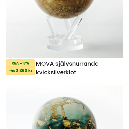
MOVA självsnurrande
REA -17%
2 360 kr
kvicksilverklot
från