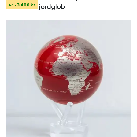
3 400 kr
jordglob
från