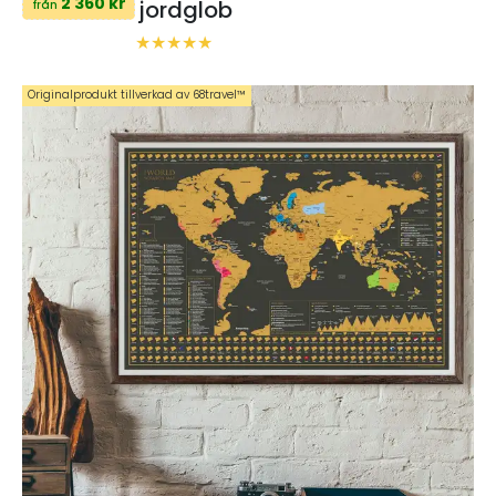
2 360 kr
jordglob
från
Originalprodukt tillverkad av 68travel™️