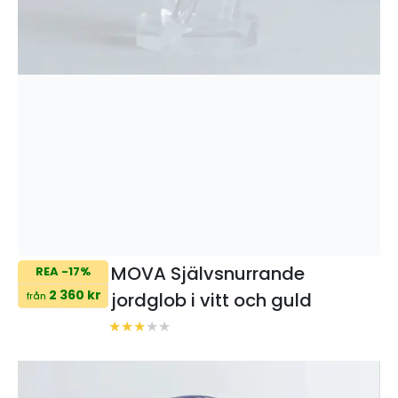
MOVA Självsnurrande
REA -17%
2 360 kr
jordglob i vitt och guld
från