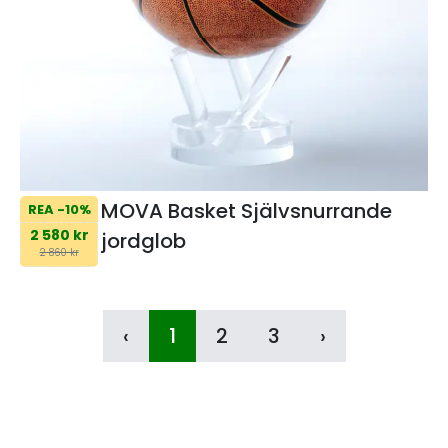
MOVA Basket Självsnurrande
REA -10%
2 580 kr
jordglob
2 860 kr
‹
1
2
3
›