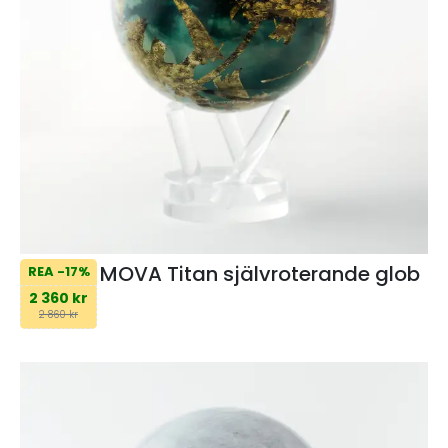
MOVA Titan självroterande glob
REA -17%
2 360 kr
2 860 kr