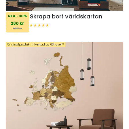
Skrapa bort världskartan
REA -30%
280 kr
400 kr
Originalprodukt tillverkad av 68travel™️