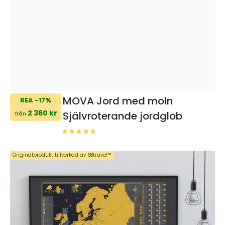
MOVA Jord med moln
REA -17%
2 360 kr
Självroterande jordglob
från
Originalprodukt tillverkad av 68travel™️