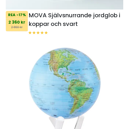
MOVA Självsnurrande jordglob i
REA -17%
2 360 kr
koppar och svart
2 860 kr