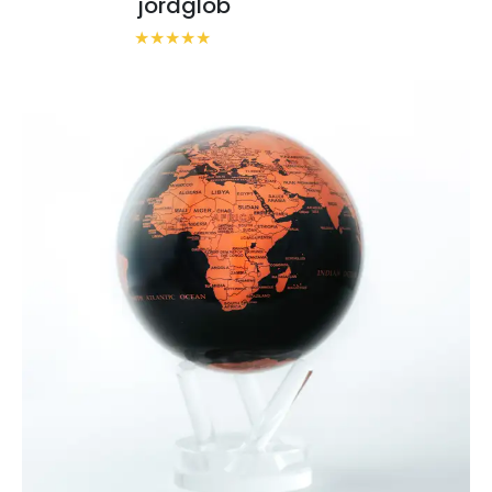
jordglob