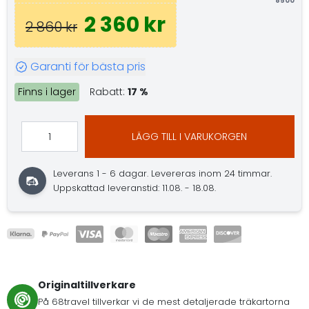
8500
2 360 kr
2 860 kr
Garanti för bästa pris
Finns i lager
Rabatt:
17 %
LÄGG TILL I VARUKORGEN
Leverans 1 - 6 dagar.
Levereras inom 24 timmar.
Uppskattad leveranstid: 11.08. - 18.08.
Originaltillverkare
På 68travel tillverkar vi de mest detaljerade träkartorna