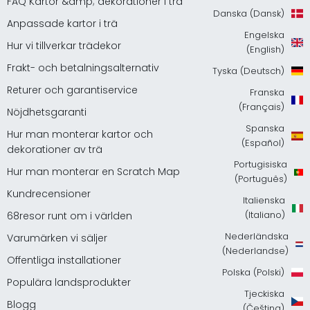
FAQ Kartor &amp; dekorationer i trä
Danska (Dansk)
Anpassade kartor i trä
Engelska
Hur vi tillverkar trädekor
(English)
Frakt- och betalningsalternativ
Tyska (Deutsch)
Returer och garantiservice
Franska
(Français)
Nöjdhetsgaranti
Spanska
Hur man monterar kartor och
(Español)
dekorationer av trä
Portugisiska
Hur man monterar en Scratch Map
(Português)
Kundrecensioner
Italienska
(Italiano)
68resor runt om i världen
Nederländska
Varumärken vi säljer
(Nederlandse)
Offentliga installationer
Polska (Polski)
Populära landsprodukter
Tjeckiska
Blogg
(Čeština)