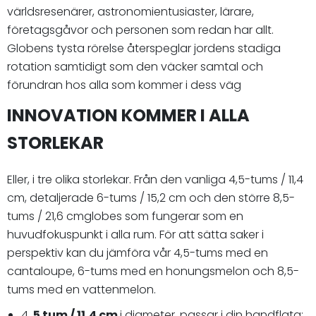
världsresenärer, astronomientusiaster, lärare,
företagsgåvor och personen som redan har allt.
Globens tysta rörelse återspeglar jordens stadiga
rotation samtidigt som den väcker samtal och
förundran hos alla som kommer i dess väg
INNOVATION KOMMER I ALLA
STORLEKAR
Eller, i tre olika storlekar. Från den vanliga 4,5-tums / 11,4
cm, detaljerade 6-tums / 15,2 cm och den större 8,5-
tums / 21,6 cmglobes som fungerar som en
huvudfokuspunkt i alla rum. För att sätta saker i
perspektiv kan du jämföra vår 4,5-tums med en
cantaloupe, 6-tums med en honungsmelon och 8,5-
tums med en vattenmelon.
4.
5 tum / 11,4 cm
i diameter, passar i din handflata;