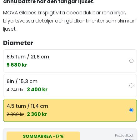
ännu bättre när den fångar ljuset.
MOVA Globes krispigt vita oceanduk har rena linjer,
blyertsvassa detaljer och guldkontinenter som skimrar i
ljuset
Diameter
8.5 tum / 21,6 cm
5 680 kr
6in / 15,3 cm
3 400 kr
4 240 kr
4.5 tum / 11,4 cm
2 360 kr
2 860 kr
Produktkod:
SOMMARREA
-17%