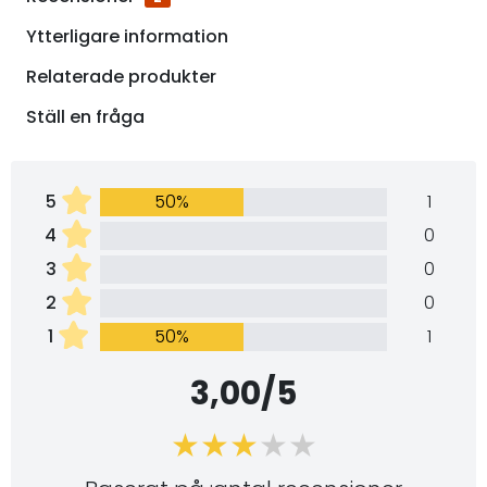
Ytterligare information
Relaterade produkter
Ställ en fråga
5
50%
1
4
0
3
0
2
0
1
50%
1
3,00/5