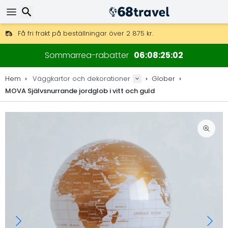
Få fri frakt på beställningar över 2 875 kr.
DHL Express över natten är också tillgängligt.
Sök
30 dagar för retur, 90 dagar för träkartor och dekorationer.
Sommarrea-rabatter
06
08
25
01
Originaltillverkare av kartor och dekorationer.
Hem
Väggkartor och dekorationer
Glober
MOVA Självsnurrande jordglob i vitt och guld
Sök