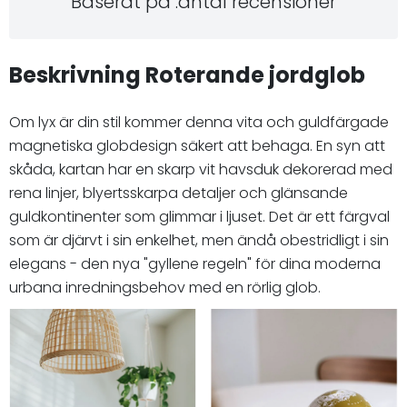
Baserat på :antal recensioner
Beskrivning Roterande jordglob
Om lyx är din stil kommer denna vita och guldfärgade
magnetiska globdesign säkert att behaga. En syn att
skåda, kartan har en skarp vit havsduk dekorerad med
rena linjer, blyertsskarpa detaljer och glänsande
guldkontinenter som glimmar i ljuset. Det är ett färgval
som är djärvt i sin enkelhet, men ändå obestridligt i sin
elegans - den nya "gyllene regeln" för dina moderna
urbana inredningsbehov med en rörlig glob.