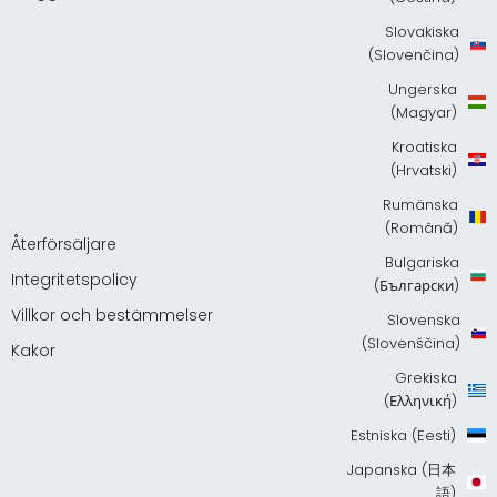
Slovakiska
(Slovenčina)
Ungerska
(Magyar)
Kroatiska
(Hrvatski)
Rumänska
(Română)
Återförsäljare
Bulgariska
Integritetspolicy
(Български)
Villkor och bestämmelser
Slovenska
(Slovenščina)
Kakor
Grekiska
(Ελληνική)
Estniska (Eesti)
Japanska (日本
語)