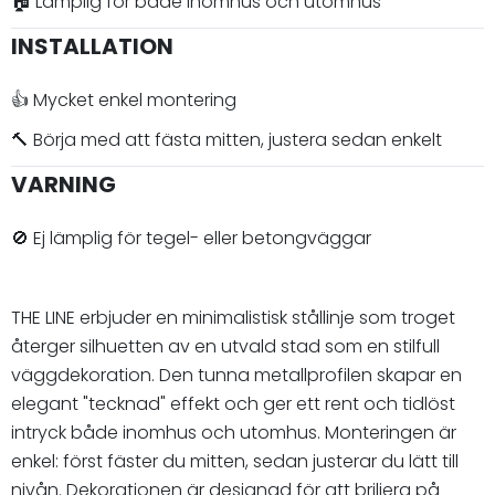
🏠 Lämplig för både inomhus och utomhus
INSTALLATION
👍 Mycket enkel montering
🔨 Börja med att fästa mitten, justera sedan enkelt
VARNING
🚫 Ej lämplig för tegel- eller betongväggar
THE LINE erbjuder en minimalistisk stållinje som troget
återger silhuetten av en utvald stad som en stilfull
väggdekoration. Den tunna metallprofilen skapar en
elegant "tecknad" effekt och ger ett rent och tidlöst
intryck både inomhus och utomhus. Monteringen är
enkel: först fäster du mitten, sedan justerar du lätt till
nivån. Dekorationen är designad för att briljera på