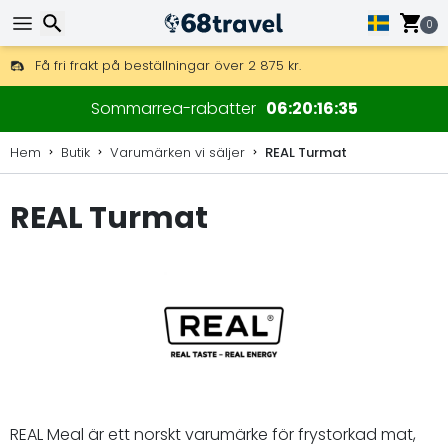
0
Få fri frakt på beställningar över 2 875 kr.
DHL Express över natten är också tillgängligt.
30 dagar för retur, 90 dagar för träkartor och dekorationer.
Sök
Sommarrea-rabatter
06
20
16
34
Hem
Butik
Varumärken vi säljer
REAL Turmat
REAL Turmat
Sök
REAL Meal är ett norskt varumärke för frystorkad mat,