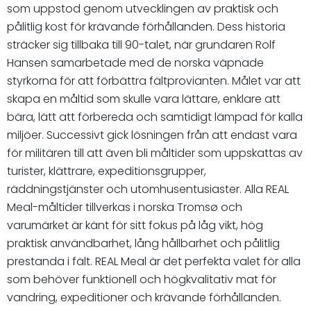
som uppstod genom utvecklingen av praktisk och
pålitlig kost för krävande förhållanden. Dess historia
sträcker sig tillbaka till 90-talet, när grundaren Rolf
Hansen samarbetade med de norska väpnade
styrkorna för att förbättra fältprovianten. Målet var att
skapa en måltid som skulle vara lättare, enklare att
bära, lätt att förbereda och samtidigt lämpad för kalla
miljöer. Successivt gick lösningen från att endast vara
för militären till att även bli måltider som uppskattas av
turister, klättrare, expeditionsgrupper,
räddningstjänster och utomhusentusiaster. Alla REAL
Meal-måltider tillverkas i norska Tromsø och
varumärket är känt för sitt fokus på låg vikt, hög
praktisk användbarhet, lång hållbarhet och pålitlig
prestanda i fält. REAL Meal är det perfekta valet för alla
som behöver funktionell och högkvalitativ mat för
vandring, expeditioner och krävande förhållanden.