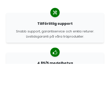
Tillförlitlig support
Snabb support, garantiservice och enkla returer.
Livstidsgaranti på våra träprodukter.
4.85/5 medelbetyg
Över 7400 recensioner från kunder från hela världen.
98% kunder som rekommenderar oss.
Anpassade beställningar