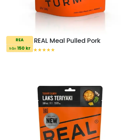
REAL Meal Pulled Pork
REA
150 kr
från