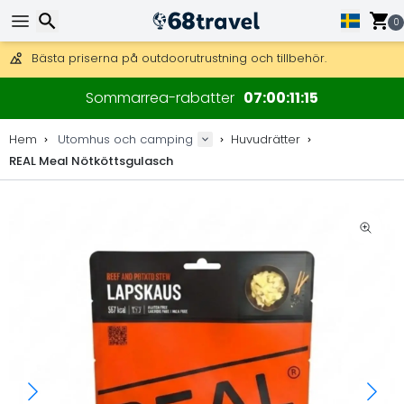
Få fri frakt på beställningar över 2 875 kr.
DHL Express över natten är också tillgängligt.
0
30 dagar för retur, 90 dagar för träkartor och dekorationer.
Bästa priserna på outdoorutrustning och tillbehör.
Sök
Sommarrea-rabatter
07
00
11
15
Hem
Utomhus och camping
Huvudrätter
REAL Meal Nötköttsgulasch
Sök