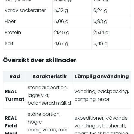
varav sockerarter
5,32 g
6,24 g
Fiber
5,06 g
5,93 g
Protein
21,45 g
25,14 g
Salt
4,67 g
5,48 g
Översikt över skillnader
Rad
Karakteristik
Lämplig användning
standardportion,
REAL
vandring, backpacking,
lägre vikt,
Turmat
camping, resor
balanserad måltid
större portion,
REAL
expeditioner, krävande
högre
Field
vandringar, bushcraft,
energivärde, mer
Meal
högre fysisk belastning