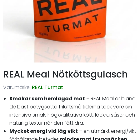
REAL Meal Nötköttsgulasch
Varumärke:
REAL Turmat
Smakar som hemlagad mat
– REAL Meal är bland
de bäst betygsatta friluftsmåltiderna tack vare sin
intensiva smak, högkvalitativa kött, läckra såser och
naturlig textur när den fått dra.
Mycket energi vid låg vikt
– en utmärkt energi/vikt
förhållande betyder
mindre mat i ryggsäcken
,