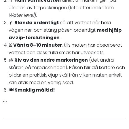
💧
Häll i varmt vatten
direkt till markeringen på
utsidan av förpackningen (leta efter indikatorn
Water level
).
🥄
Blanda ordentligt
så att vattnet når hela
vägen ner, och stäng påsen ordentligt
med hjälp
av zip-förslutningen
.
⏳
Vänta 8–10 minuter
, tills maten har absorberat
vattnet och dess fulla smak har utvecklats.
🥣
Riv av den nedre markeringen
(det andra
skåran på förpackningen). Påsen blir då kortare och
bildar en praktisk, djup skål från vilken maten enkelt
kan ätas med en vanlig sked.
🍽️
Smaklig måltid!
```