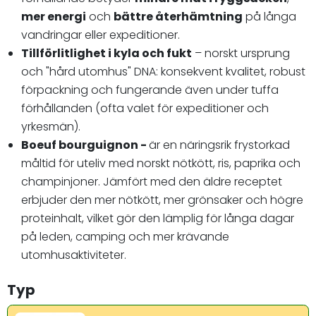
mer energi
och
bättre återhämtning
på långa
vandringar eller expeditioner.
Tillförlitlighet i kyla och fukt
– norskt ursprung
och "hård utomhus" DNA: konsekvent kvalitet, robust
förpackning och fungerande även under tuffa
förhållanden (ofta valet för expeditioner och
yrkesmän).
Boeuf bourguignon -
är en näringsrik frystorkad
måltid för uteliv med norskt nötkött, ris, paprika och
champinjoner. Jämfört med den äldre receptet
erbjuder den mer nötkött, mer grönsaker och högre
proteinhalt, vilket gör den lämplig för långa dagar
på leden, camping och mer krävande
utomhusaktiviteter.
Typ