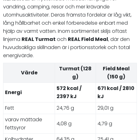
vandring, camping, resor och mer krävande
utomhusaktiviteter. Deras främsta fördelar är låg vikt,
lång hållbarhet och enkel förberedelse enbart med
hjälp av varmt vatten. Inom sortimentet skiljs oftast
linjerna
REAL Turmat
och
REAL Field Meal
, där den
huvudsakliga skillnaden är i portionsstorlek och total
energivärde.
Turmat (128
Field Meal
Värde
g)
(150 g)
572 kcal /
671 kcal / 2810
Energi
2397 kJ
kJ
Fett
24,76 g
29,01 g
varav mättade
4,08 g
4,79 g
fettsyror
Kolhydrater
64,35 g
75,41 g