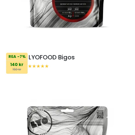
LYOFOOD Bigos
REA -7%
140 kr
150 kr