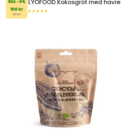
LYOFOOD Kokosgröt med havre
REA -9%
100 kr
110 kr