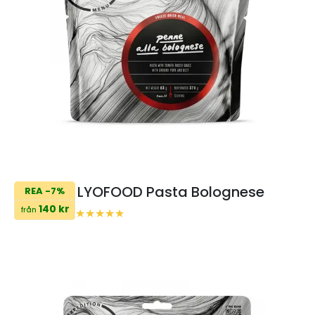
LYOFOOD Pasta Bolognese
REA -7%
140 kr
från