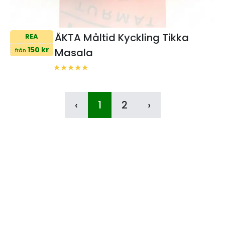
ÄKTA Måltid Kyckling Tikka
REA
150 kr
Masala
från
‹
1
2
›