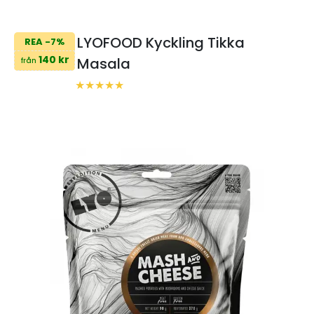
LYOFOOD Kyckling Tikka
REA -7%
140 kr
Masala
från