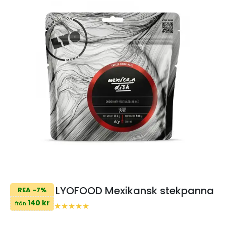
LYOFOOD Mexikansk stekpanna
REA -7%
140 kr
från