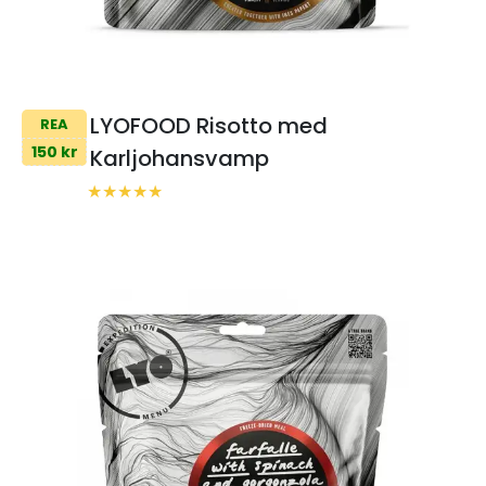
LYOFOOD Risotto med
REA
150 kr
Karljohansvamp