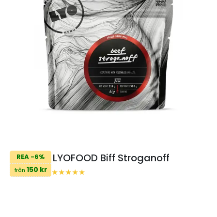
LYOFOOD Biff Stroganoff
REA -6%
150 kr
från