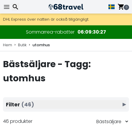
0
Få fri frakt på beställningar över 2 875 kr.
DHL Express över natten är också tillgängligt.
30 dagar för retur, 90 dagar för träkartor och dekorationer.
Sök
Sommarrea-rabatter
06
09
30
25
Hem
Butik
utomhus
Bästsäljare - Tagg:
Sök
utomhus
Filter
(46)
▶
46 produkter