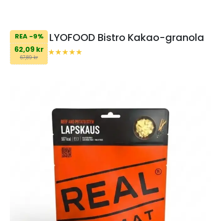
LYOFOOD Bistro Kakao-granola
REA -9%
62,09 kr
67,89 kr