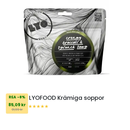
LYOFOOD Krämiga soppor
REA -8%
85,09 kr
91,99 kr