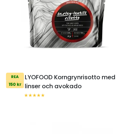
LYOFOOD Korngrynrisotto med
REA
150 kr
linser och avokado