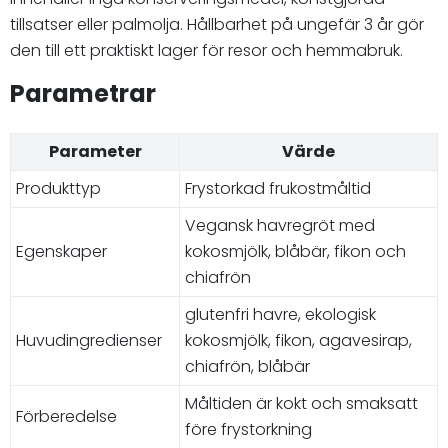
tillsatser eller palmolja. Hållbarhet på ungefär 3 år gör
den till ett praktiskt lager för resor och hemmabruk.
Parametrar
Parameter
Värde
Produkttyp
Frystorkad frukostmåltid
Vegansk havregröt med
Egenskaper
kokosmjölk, blåbär, fikon och
chiafrön
glutenfri havre, ekologisk
Huvudingredienser
kokosmjölk, fikon, agavesirap,
chiafrön, blåbär
Måltiden är kokt och smaksatt
Förberedelse
före frystorkning