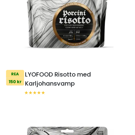
LYOFOOD Risotto med
REA
150 kr
Karljohansvamp