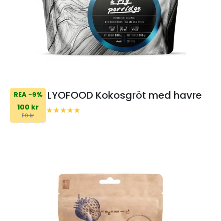
LYOFOOD Kokosgröt med havre
REA -9%
100 kr
110 kr