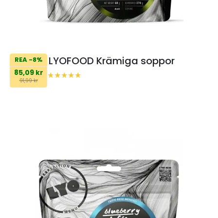
LYOFOOD Krämiga soppor
REA -8%
85,09 kr
91,99 kr