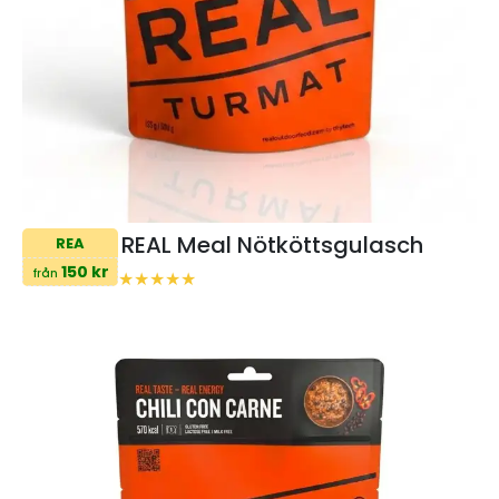
REAL Meal Nötköttsgulasch
REA
150 kr
från