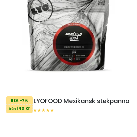
LYOFOOD Mexikansk stekpanna
REA -7%
140 kr
från