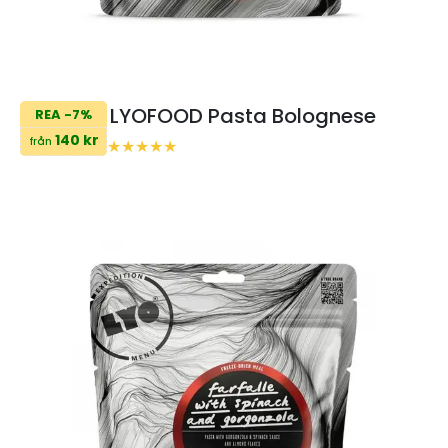
LYOFOOD Pasta Bolognese
REA -7%
140 kr
från