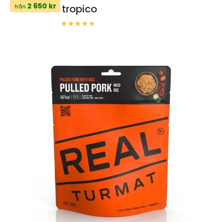
2 650 kr
tropico
från