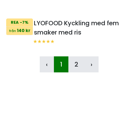
LYOFOOD Kyckling med fem
REA -7%
140 kr
smaker med ris
från
‹
1
2
›