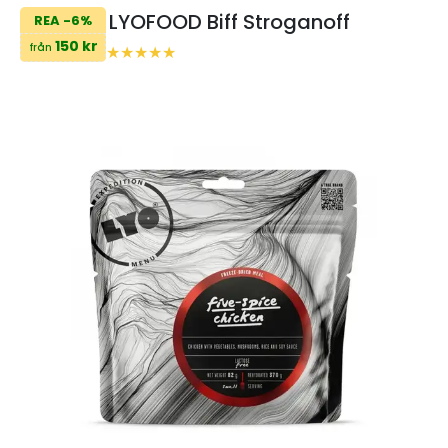
LYOFOOD Biff Stroganoff
REA -6%
150 kr
från