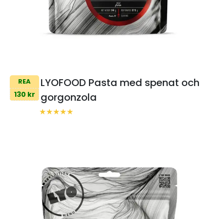
LYOFOOD Pasta med spenat och
REA
130 kr
gorgonzola