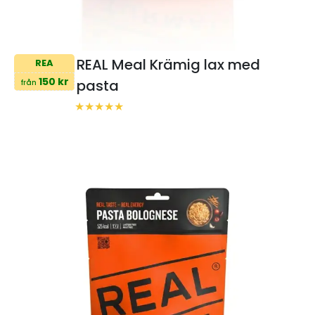
REAL Meal Krämig lax med
REA
150 kr
pasta
från