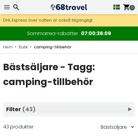
0
Få fri frakt på beställningar över 2 875 kr.
DHL Express över natten är också tillgängligt.
30 dagar för retur, 90 dagar för träkartor och dekorationer.
Sök
Sommarrea-rabatter
07
00
36
07
Hem
Butik
camping-tillbehör
Bästsäljare - Tagg:
Sök
camping-tillbehör
Filter
(43)
▶
43 produkter