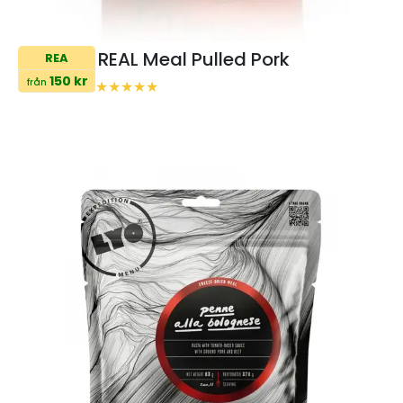
REAL Meal Pulled Pork
REA
150 kr
från