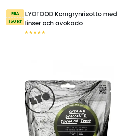
LYOFOOD Korngrynrisotto med
REA
150 kr
linser och avokado