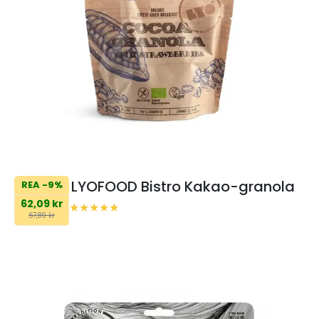
LYOFOOD Bistro Kakao-granola
REA -9%
62,09 kr
67,89 kr