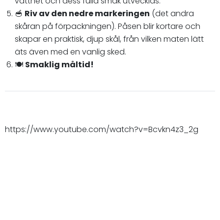
vattnet och dess fulla smak utvecklas.
🥣
Riv av den nedre markeringen
(det andra
skåran på förpackningen). Påsen blir kortare och
skapar en praktisk, djup skål, från vilken maten lätt
äts även med en vanlig sked.
🍽️
Smaklig måltid!
https://www.youtube.com/watch?v=Bcvkn4z3_2g