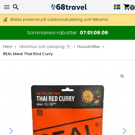
Få fri frakt på beställningar över 2 875 kr.
DHL Express över natten är också tillgängligt.
0
30 dagar för retur, 90 dagar för träkartor och dekorationer.
Bästa priserna på outdoorutrustning och tillbehör.
Sök
Sommarrea-rabatter
07
01
06
06
Hem
Utomhus och camping
Huvudrätter
REAL Meal Thai Röd Curry
Sök