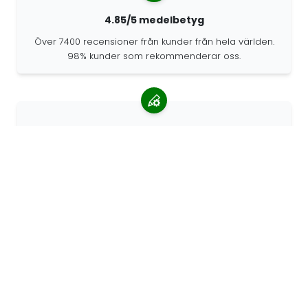
4.85/5 medelbetyg
Över 7400 recensioner från kunder från hela världen.
98% kunder som rekommenderar oss.
Anpassade beställningar
68travel är en originaltillverkare, vilket innebär att vi
snabbt kan skapa personliga beställningar.
Vi lever för äventyret
På 68travel älskar vi att resa och utforska. Vi strävar
efter att använda återvunna naturmaterial och minska
plastanvändningen.
68travel runt om i världen »