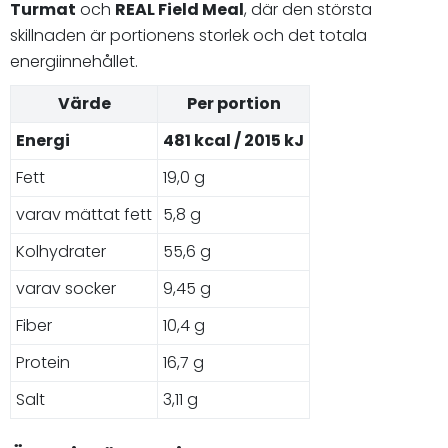
Turmat
och
REAL Field Meal
, där den största
skillnaden är portionens storlek och det totala
energiinnehållet.
Värde
Per portion
Energi
481 kcal / 2015 kJ
Fett
19,0 g
varav mättat fett
5,8 g
Kolhydrater
55,6 g
varav socker
9,45 g
Fiber
10,4 g
Protein
16,7 g
Salt
3,11 g