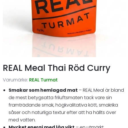
REAL Meal Thai Röd Curry
Varumärke:
REAL Turmat
Smakar som hemlagad mat
– REAL Meal är bland
de mest betygsatta friluftsmaten tack vare sin
framträdande smak, högkvalitativa kött, smakrika
såser och naturliga textur efter att ha hällts över
med vatten.
Mycket energi med låg vikt
– en utmärkt