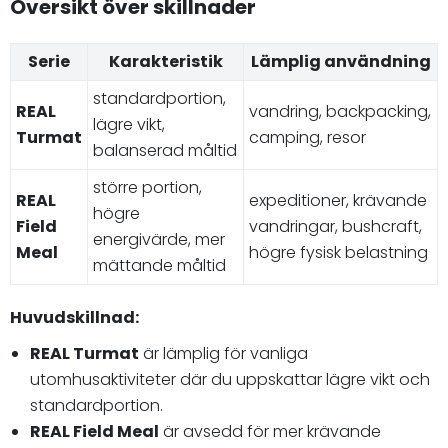
Översikt över skillnader
Serie
Karakteristik
Lämplig användning
standardportion,
REAL
vandring, backpacking,
lägre vikt,
Turmat
camping, resor
balanserad måltid
större portion,
REAL
expeditioner, krävande
högre
Field
vandringar, bushcraft,
energivärde, mer
Meal
högre fysisk belastning
mättande måltid
Huvudskillnad:
REAL Turmat
är lämplig för vanliga
utomhusaktiviteter där du uppskattar lägre vikt och
standardportion.
REAL Field Meal
är avsedd för mer krävande