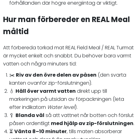
förhållanden där högre energiintag är viktigt.
Hur man förbereder en REAL Meal
måltid
Att förbereda torkad mat REAL Field Meal / REAL Turmat
är mycket enkelt och snabbt. Du behöver bara varmt
vatten och några minuters tid:
✂️
Riv av den övre delen av påsen
(den svarta
kanten ovanför zip-förslutningen).
💧
Häll över varmt vatten
direkt upp till
markeringen på utsidan av förpackningen (leta
efter indikatorn
Water level
).
🥄
Blanda väl
så att vattnet når botten och förslut
påsen ordentligt
med hjälp av zip-förslutningen
.
⏳
Vänta 8–10 minuter
, tills maten absorberar