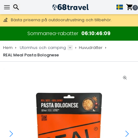
Få fri frakt på beställningar över 2 875 kr.
DHL Express över natten är också tillgängligt.
0
30 dagar för retur, 90 dagar för träkartor och dekorationer.
Bästa priserna på outdoorutrustning och tillbehör.
Sök
Sommarrea-rabatter
06
10
46
09
Hem
Utomhus och camping
Huvudrätter
REAL Meal Pasta Bolognese
Sök