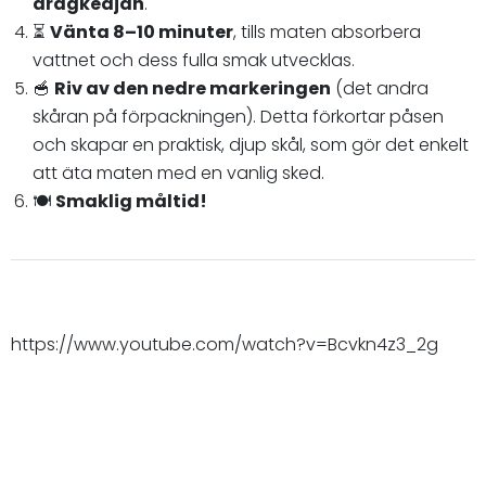
dragkedjan
.
⏳
Vänta 8–10 minuter
, tills maten absorbera
vattnet och dess fulla smak utvecklas.
🥣
Riv av den nedre markeringen
(det andra
skåran på förpackningen). Detta förkortar påsen
och skapar en praktisk, djup skål, som gör det enkelt
att äta maten med en vanlig sked.
🍽️
Smaklig måltid!
https://www.youtube.com/watch?v=Bcvkn4z3_2g