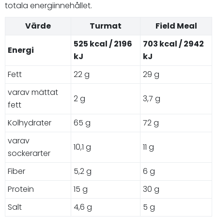
totala energiinnehållet.
Värde
Turmat
Field Meal
525 kcal / 2196
703 kcal / 2942
Energi
kJ
kJ
Fett
22 g
29 g
varav mättat
2 g
3,7 g
fett
Kolhydrater
65 g
72 g
varav
10,1 g
11 g
sockerarter
Fiber
5,2 g
6 g
Protein
15 g
30 g
Salt
4,6 g
5 g