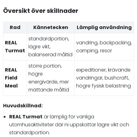
Översikt över skillnader
Rad
Kännetecken
Lämplig användning
standardportion,
REAL
vandring, backpacking,
lägre vikt,
Turmat
camping, resor
balanserad måltid
större portion,
REAL
expeditioner, krävande
högre
Field
vandringar, bushcraft,
energivärde, mer
Meal
högre fysisk belastning
mättande måltid
Huvudskillnad:
REAL Turmat
är lämplig för vanliga
utomhusaktiviteter där ni uppskattar lägre vikt och
standardportion.