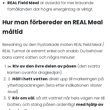
REAL Field Meal
är avsedd för mer krävande
förhållanden där högre energiintag är viktigt.
Hur man förbereder en REAL Meal
måltid
Beredning av den frystorkade maten REAL Field Meal /
REAL Turmat är extremt enkel och snabb. Du behöver
bara varmt vatten och några minuter:
✂️
Riv av den övre delen av påsen
(den svarta
kanten ovanför dragkedjan).
💧
Häll i hett vatten
direkt upp till markeringen på
ytterförpackningen (leta efter indikationen
Water
level
).
🥄
Rör om väl
, så att vattnet når hela vägen ner till
botten, och stäng påsen ordentligt
med hjälp av