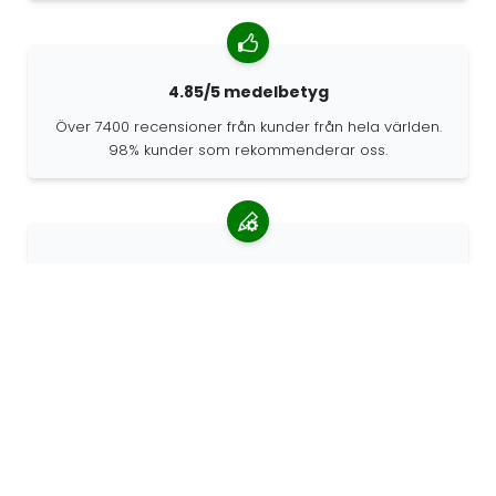
4.85/5 medelbetyg
Över 7400 recensioner från kunder från hela världen.
98% kunder som rekommenderar oss.
Anpassade beställningar
68travel är en originaltillverkare, vilket innebär att vi
snabbt kan skapa personliga beställningar.
Vi lever för äventyret
På 68travel älskar vi att resa och utforska. Vi strävar