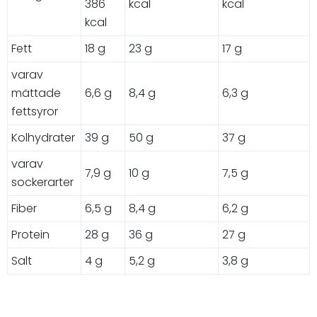
386
kcal
kcal
kcal
Fett
18 g
23 g
17 g
varav
mättade
6,6 g
8,4 g
6,3 g
fettsyror
Kolhydrater
39 g
50 g
37 g
varav
7,9 g
10 g
7,5 g
sockerarter
Fiber
6,5 g
8,4 g
6,2 g
Protein
28 g
36 g
27 g
Salt
4 g
5,2 g
3,8 g