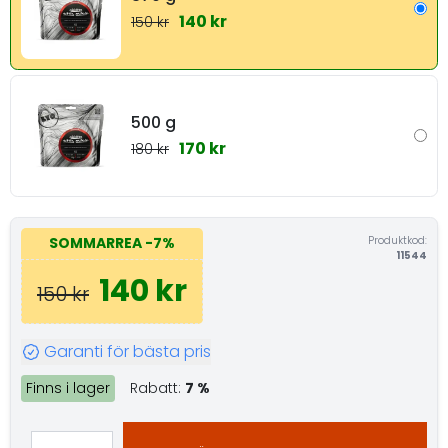
140 kr
150 kr
500 g
170 kr
180 kr
Produktkod:
SOMMARREA
-7%
11544
140 kr
150 kr
Garanti för bästa pris
Finns i lager
Rabatt:
7 %