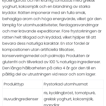
kycklingbröst och en krämig tomatsås med grekisk
yoghurt, kokosmjölk och en blandning av starka
kryddor. Rätten imponerar med sin fulla smak,
behagliga arom och höga energivärde, vilket gör den
lämplig för utomhusaktiviteter, flerdagarsvandringar
och mer krävande expeditioner. Före frystorkningen är
rätten helt tillagad och kryddad, vilket hjälper till att
bevara dess naturliga karaktär. En stor fördel är
kompositionen utan artificiella tillsatser,
konserveringsmedel och palmolja. Produkten är
glutenfri och tillverkad av 100 % naturliga ingredienser.
Den långa hållbarheten på cirka 4 år gör den till en
pålitlig del av utrustningen vid resor och som lager.
Produkttyp
Frystorkad utomhusmat
ris, kycklingbröst, tomatpuré,
Huvudingredienser
grekisk yoghurt, kokosmjölk,
mandlar