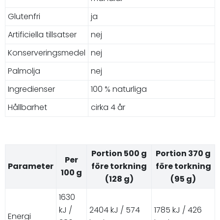
Glutenfri
ja
Artificiella tillsatser
nej
Konserveringsmedel
nej
Palmolja
nej
Ingredienser
100 % naturliga
Hållbarhet
cirka 4 år
Portion 500 g
Portion 370 g
Per
Parameter
före torkning
före torkning
100 g
(128 g)
(95 g)
1630
kJ /
2404 kJ / 574
1785 kJ / 426
Energi