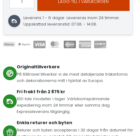
LÄGG TILL I VARUKORGEN
Leverans 1 - 6 dagar.
Levereras inom 24 timmar.
Uppskattad leveranstid: 07.08. - 14.08.
Originaltillverkare
På 68travel tillverkar vi de mest detaljerade träkartorna
och dekorationerna mitt i hjärtat av Europa.
Fri frakt från 2 875 kr
100-tals modeller i lager. Världsomspännande
expediering inom 24 timmar eller samma dag.
Expressleverans tillgänglig.
Enkla returer och byten
Returer och byten accepteras i 30 dagar från datumet för