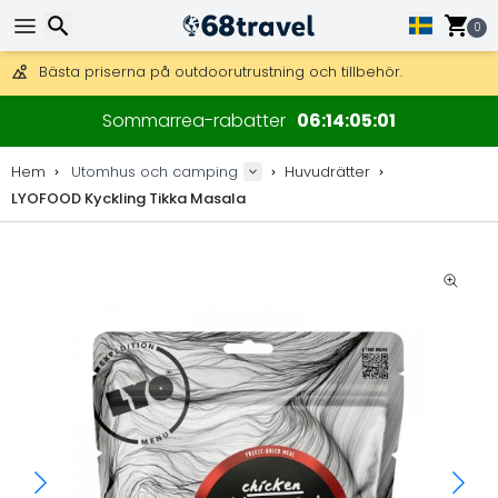
Få fri frakt på beställningar över 2 875 kr.
DHL Express över natten är också tillgängligt.
0
30 dagar för retur, 90 dagar för träkartor och dekorationer.
Bästa priserna på outdoorutrustning och tillbehör.
Sök
Sommarrea-rabatter
06
14
05
01
Hem
Utomhus och camping
Huvudrätter
LYOFOOD Kyckling Tikka Masala
Sök