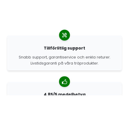
Tillförlitlig support
Snabb support, garantiservice och enkla returer.
Livstidsgaranti på våra träprodukter.
4.85/5 medelbetyg
Över 7400 recensioner från kunder från hela världen.
98% kunder som rekommenderar oss.