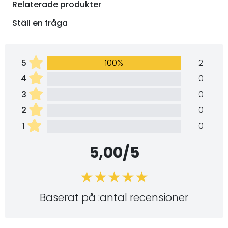
Relaterade produkter
Ställ en fråga
5
100%
2
4
0
3
0
2
0
1
0
5,00/5
Baserat på :antal recensioner