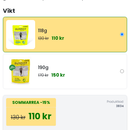
Vikt
118g
110 kr
130 kr
190g
150 kr
170 kr
Produktkod:
SOMMARREA
-15%
3834
110 kr
130 kr