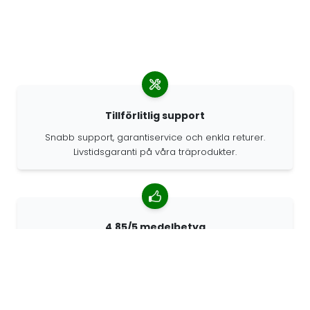
Tillförlitlig support
Snabb support, garantiservice och enkla returer.
Livstidsgaranti på våra träprodukter.
4.85/5 medelbetyg
Över 7400 recensioner från kunder från hela världen.
98% kunder som rekommenderar oss.