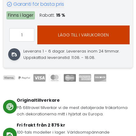
Garanti för bästa pris
Finns i lager
Rabatt:
15 %
LÄGG TILL I VARUKORGEN
Leverans 1 - 6 dagar.
Levereras inom 24 timmar.
Uppskattad leveranstid: 11.08. - 18.08.
Originaltillverkare
På 68travel tillverkar vi de mest detaljerade träkartorna
och dekorationerna mitt i hjärtat av Europa.
Fri frakt från 2 875 kr
100-tals modeller i lager. Världsomspännande