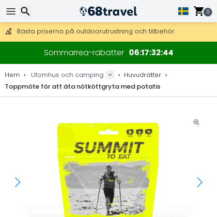
Få fri frakt på beställningar över 2 875 kr.
DHL Express över natten är också tillgängligt.
0
30 dagar för retur, 90 dagar för träkartor och dekorationer.
Bästa priserna på outdoorutrustning och tillbehör.
Sök
Sommarrea-rabatter
06
17
32
44
Hem
Utomhus och camping
Huvudrätter
Toppmöte för att äta nötköttgryta med potatis
Sök