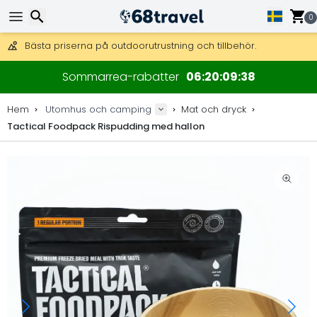
Få fri frakt på beställningar över 2 875 kr.
DHL Express över natten är också tillgängligt.
0
30 dagar för retur, 90 dagar för träkartor och dekorationer.
Bästa priserna på outdoorutrustning och tillbehör.
Sök
Sommarrea-rabatter
06
20
09
38
Hem
Utomhus och camping
Mat och dryck
Tactical Foodpack Rispudding med hallon
Sök