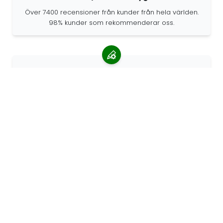
Över 7400 recensioner från kunder från hela världen.
98% kunder som rekommenderar oss.
Anpassade beställningar
68travel är en originaltillverkare, vilket innebär att vi
snabbt kan skapa personliga beställningar.
Vi lever för äventyret
På 68travel älskar vi att resa och utforska. Vi strävar
efter att använda återvunna naturmaterial och minska
plastanvändningen.
68travel runt om i världen »