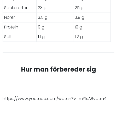
Sockerarter
23 g
25 g
Fibrer
3.5 g
3.9 g
Protein
9 g
10 g
Salt
1.1 g
1.2 g
Hur man förbereder sig
https://www.youtube.com/watch?v=mY1sABvotm4