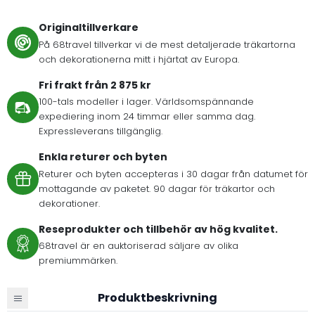
Originaltillverkare
På 68travel tillverkar vi de mest detaljerade träkartorna
och dekorationerna mitt i hjärtat av Europa.
Fri frakt från 2 875 kr
100-tals modeller i lager. Världsomspännande
expediering inom 24 timmar eller samma dag.
Expressleverans tillgänglig.
Enkla returer och byten
Returer och byten accepteras i 30 dagar från datumet för
mottagande av paketet. 90 dagar för träkartor och
dekorationer.
Reseprodukter och tillbehör av hög kvalitet.
68travel är en auktoriserad säljare av olika
premiummärken.
Produktbeskrivning