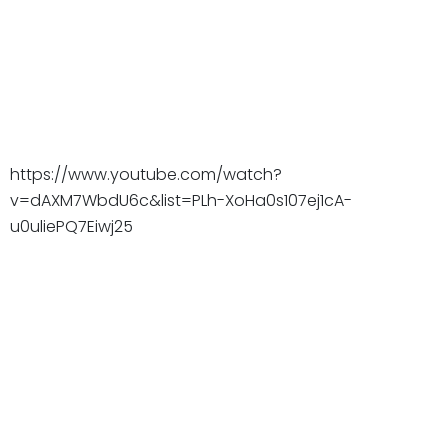
https://www.youtube.com/watch?
v=dAXM7WbdU6c&list=PLh-XoHa0s107ej1cA-
u0uliePQ7Eiwj25