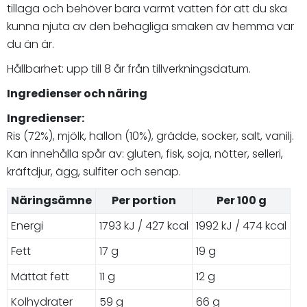
tillaga och behöver bara varmt vatten för att du ska
kunna njuta av den behagliga smaken av hemma var
du än är.
Hållbarhet: upp till 8 år från tillverkningsdatum.
Ingredienser och näring
Ingredienser:
Ris (72%), mjölk, hallon (10%), grädde, socker, salt, vanilj.
Kan innehålla spår av: gluten, fisk, soja, nötter, selleri,
kräftdjur, ägg, sulfiter och senap.
Näringsämne
Per portion
Per 100 g
Energi
1793 kJ / 427 kcal
1992 kJ / 474 kcal
Fett
17 g
19 g
Mättat fett
11 g
12 g
Kolhydrater
59 g
66 g