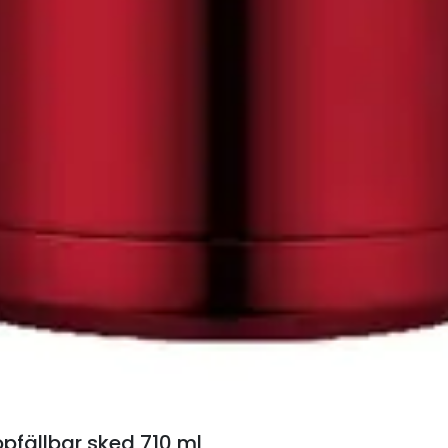
fällbar sked 710 ml