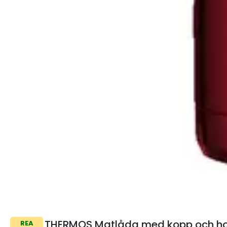
THERMOS Matlåda med kopp och hop
REA