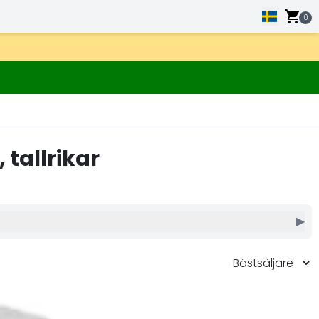
0
tallrikar
▶