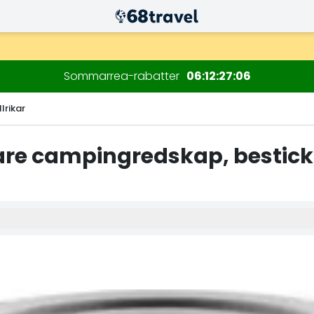
Sommarrea-rabatter
06
12
27
05
lrikar
are campingredskap, bestick, 
Sök