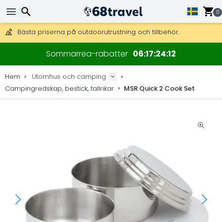
Få fri frakt på beställningar över 2 875 kr.
DHL Express över natten är också tillgängligt.
0
30 dagar för retur, 90 dagar för träkartor och dekorationer.
Bästa priserna på outdoorutrustning och tillbehör.
Sök
Sommarrea-rabatter
06
17
24
12
Hem
Utomhus och camping
Campingredskap, bestick, tallrikar
MSR Quick 2 Cook Set
Sök