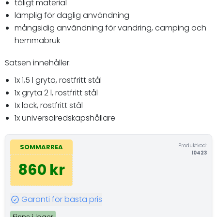
tåligt material
lämplig för daglig användning
mångsidig användning för vandring, camping och
hemmabruk
Satsen innehåller:
1x 1,5 l gryta, rostfritt stål
1x gryta 2 l, rostfritt stål
1x lock, rostfritt stål
1x universalredskapshållare
Produktkod:
SOMMARREA
10423
860 kr
Garanti för bästa pris