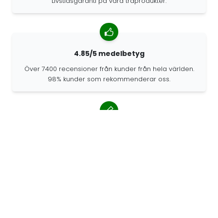
Livstidsgaranti på våra träprodukter.
4.85/5 medelbetyg
Över 7400 recensioner från kunder från hela världen.
98% kunder som rekommenderar oss.
Anpassade beställningar
68travel är en originaltillverkare, vilket innebär att vi
snabbt kan skapa personliga beställningar.
Vi lever för äventyret