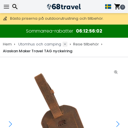
Få fri frakt på beställningar över 2 875 kr.
DHL Express över natten är också tillgängligt.
0
30 dagar för retur, 90 dagar för träkartor och dekorationer.
Bästa priserna på outdoorutrustning och tillbehör.
Sök
Sommarrea-rabatter
06
12
56
02
Hem
Utomhus och camping
Rese tillbehör
Alaskan Maker Travel TAG nyckelring
Sök