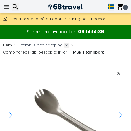
Få fri frakt på beställningar över 2 875 kr.
DHL Express över natten är också tillgängligt.
0
30 dagar för retur, 90 dagar för träkartor och dekorationer.
Bästa priserna på outdoorutrustning och tillbehör.
Sök
Sommarrea-rabatter
06
14
14
35
Hem
Utomhus och camping
Campingredskap, bestick, tallrikar
MSR Titan spork
Sök