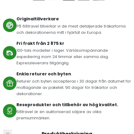
Originaltillverkare
På 68travel tillverkar vi de mest detaljerade träkartorna
och dekorationerna mitt i hjärtat av Europa.
Fri frakt från 2 875 kr
100-tals modeller i lager. Världsomspännande
expediering inom 24 timmar eller samma dag.
Expressleverans tillgänglig.
Enkla returer och byten
Returer och byten accepteras i 30 dagar från datumet för
mottagande av paketet. 90 dagar för träkartor och
dekorationer.
Reseprodukter och tillbehör av hög kvalitet.
68travel är en auktoriserad säljare av olika
premiummärken.
Produktbeskrivning