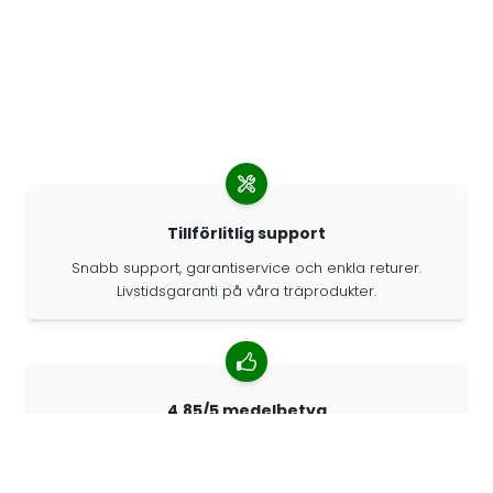
Tillförlitlig support
Snabb support, garantiservice och enkla returer.
Livstidsgaranti på våra träprodukter.
4.85/5 medelbetyg
Över 7400 recensioner från kunder från hela världen.
98% kunder som rekommenderar oss.