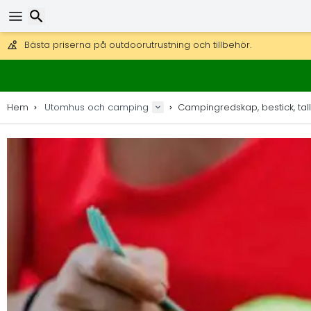
Få fri frakt på beställningar över 2 875 kr.
DHL Express över natten är också tillgängligt.
Sök
30 dagar för retur, 90 dagar för träkartor och dekorationer.
Bästa priserna på outdoorutrustning och tillbehör.
Hem
Utomhus och camping
Campingredskap, bestick, tall