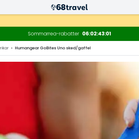
Sommarrea-rabatter
06
02
42
59
rikar
Humangear GoBites Uno sked/gaffel
Sök