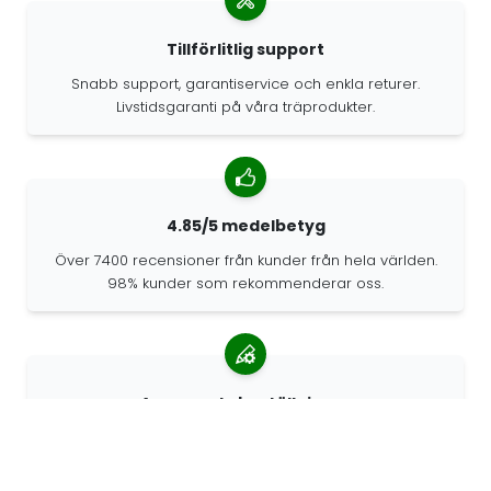
Tillförlitlig support
Snabb support, garantiservice och enkla returer.
Livstidsgaranti på våra träprodukter.
4.85/5 medelbetyg
Över 7400 recensioner från kunder från hela världen.
98% kunder som rekommenderar oss.
Anpassade beställningar
68travel är en originaltillverkare, vilket innebär att vi
snabbt kan skapa personliga beställningar.