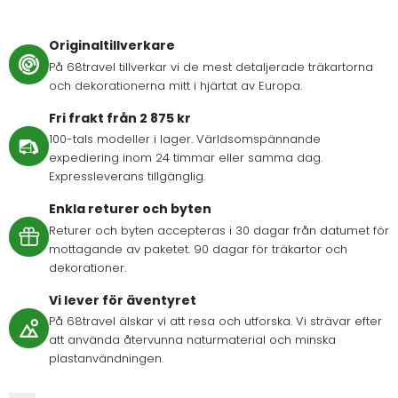
Originaltillverkare
På 68travel tillverkar vi de mest detaljerade träkartorna
och dekorationerna mitt i hjärtat av Europa.
Fri frakt från 2 875 kr
100-tals modeller i lager. Världsomspännande
expediering inom 24 timmar eller samma dag.
Expressleverans tillgänglig.
Enkla returer och byten
Returer och byten accepteras i 30 dagar från datumet för
mottagande av paketet. 90 dagar för träkartor och
dekorationer.
Vi lever för äventyret
På 68travel älskar vi att resa och utforska. Vi strävar efter
att använda återvunna naturmaterial och minska
plastanvändningen.