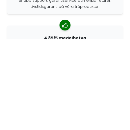
Snabb support, garantiservice och enkla returer.
Livstidsgaranti på våra träprodukter.
4.85/5 medelbetyg
Över 7400 recensioner från kunder från hela världen.
98% kunder som rekommenderar oss.
Anpassade beställningar
68travel är en originaltillverkare, vilket innebär att vi
snabbt kan skapa personliga beställningar.