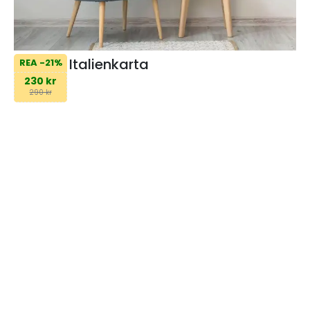
Italienkarta
REA -21%
230 kr
290 kr