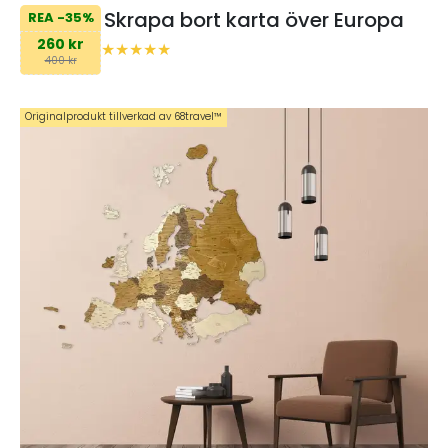
Skrapa bort karta över Europa
REA -35%
260 kr
400 kr
Originalprodukt tillverkad av 68travel™️