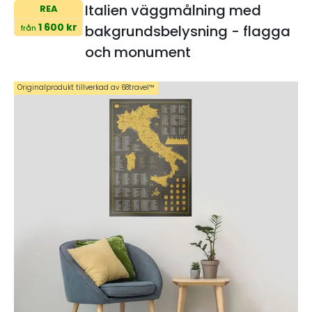
Italien väggmålning med
REA
1 600 kr
bakgrundsbelysning - flagga
från
och monument
Originalprodukt tillverkad av 68travel™️