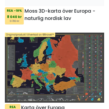
Moss 3D-karta över Europa -
REA -18%
8 040 kr
naturlig nordisk lav
9 780 kr
Originalprodukt tillverkad av 68travel™️
Karta över Europa
REA