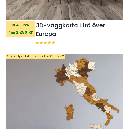
3D-väggkarta i trä över
REA -13%
2 290 kr
Europa
från
Originalprodukt tillverkad av 68travel™️