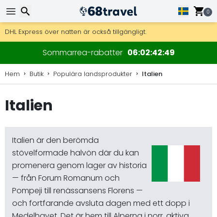
0
Få fri frakt på beställningar över 2 875 kr.
DHL Express över natten är också tillgängligt.
30 dagar för retur, 90 dagar för träkartor och dekorationer.
Sök
Sommarrea-rabatter
06
02
42
48
Hem
Butik
Populära landsprodukter
Italien
Italien
Sök
Italien är den berömda
stövelformade halvön där du kan
promenera genom lager av historia
— från Forum Romanum och
Pompeji till renässansens Florens —
och fortfarande avsluta dagen med ett dopp i
Medelhavet. Det är hem till Alperna i norr, aktiva