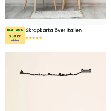
Skrapkarta över Italien
REA -35%
260 kr
400 kr