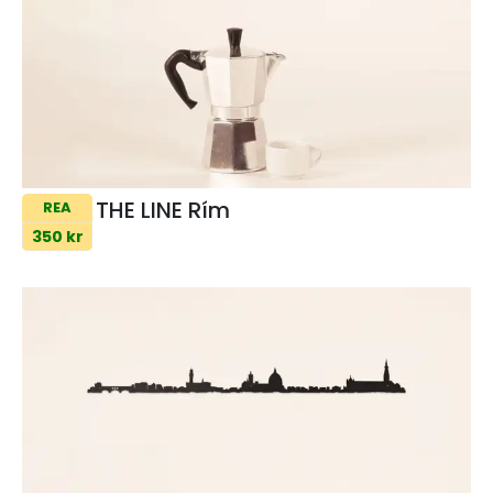
THE LINE Rím
REA
350 kr