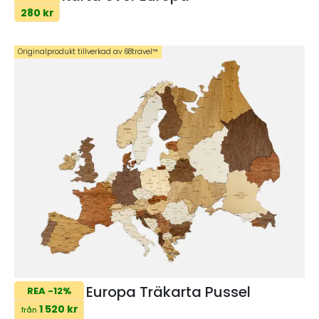
280 kr
Originalprodukt tillverkad av 68travel™️
Europa Träkarta Pussel
REA -12%
1 520 kr
från