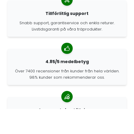
Tillförlitlig support
Snabb support, garantiservice och enkla returer.
Livstidsgaranti på våra träprodukter.
4.85/5 medelbetyg
Över 7400 recensioner från kunder från hela världen.
98% kunder som rekommenderar oss.
Anpassade beställningar
68travel är en originaltillverkare, vilket innebär att vi
snabbt kan skapa personliga beställningar.