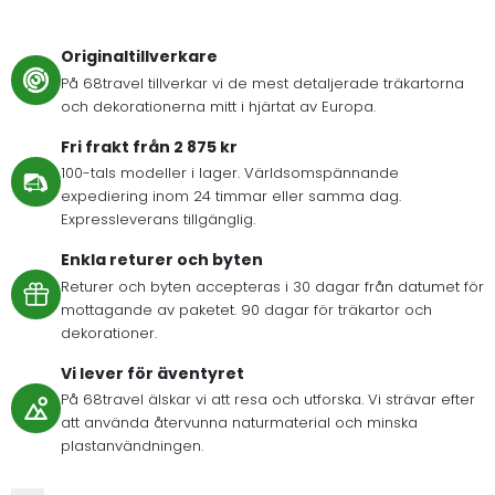
Originaltillverkare
På 68travel tillverkar vi de mest detaljerade träkartorna
och dekorationerna mitt i hjärtat av Europa.
Fri frakt från 2 875 kr
100-tals modeller i lager. Världsomspännande
expediering inom 24 timmar eller samma dag.
Expressleverans tillgänglig.
Enkla returer och byten
Returer och byten accepteras i 30 dagar från datumet för
mottagande av paketet. 90 dagar för träkartor och
dekorationer.
Vi lever för äventyret
På 68travel älskar vi att resa och utforska. Vi strävar efter
att använda återvunna naturmaterial och minska
plastanvändningen.