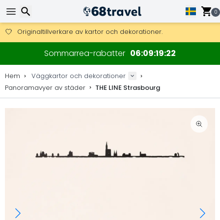
0
Få fri frakt på beställningar över 2 875 kr.
DHL Express över natten är också tillgängligt.
Sök
30 dagar för retur, 90 dagar för träkartor och dekorationer.
Sommarrea-rabatter
06
09
19
21
Originaltillverkare av kartor och dekorationer.
Hem
Väggkartor och dekorationer
Panoramavyer av städer
THE LINE Strasbourg
Sök