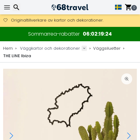
0
Få fri frakt på beställningar över 2 875 kr.
DHL Express över natten är också tillgängligt.
Sök
30 dagar för retur, 90 dagar för träkartor och dekorationer.
Sommarrea-rabatter
06
02
19
23
Originaltillverkare av kartor och dekorationer.
Hem
Väggkartor och dekorationer
Väggsiluetter
THE LINE Ibiza
Sök