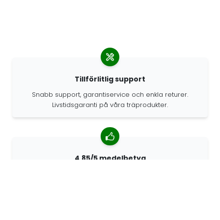
Tillförlitlig support
Snabb support, garantiservice och enkla returer.
Livstidsgaranti på våra träprodukter.
4.85/5 medelbetyg
Över 7400 recensioner från kunder från hela världen.
98% kunder som rekommenderar oss.