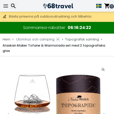
0
Få fri frakt på beställningar över 2 875 kr.
DHL Express över natten är också tillgängligt.
Sök
30 dagar för retur, 90 dagar för träkartor och dekorationer.
Sommarrea-rabatter
06
16
24
20
Bästa priserna på outdoorutrustning och tillbehör.
Hem
Utomhus och camping
Topografisk samling
Alaskan Maker Tofane & Marmolada set med 2 topografiska
glas
Sök