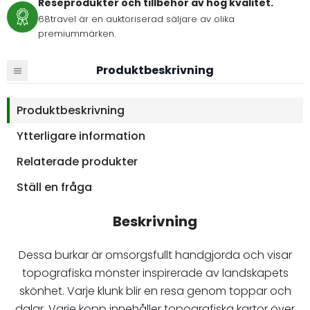
Reseprodukter och tillbehör av hög kvalitet.
68travel är en auktoriserad säljare av olika
premiummärken.
Produktbeskrivning
Produktbeskrivning
Ytterligare information
Relaterade produkter
Ställ en fråga
Beskrivning
Dessa burkar är omsorgsfullt handgjorda och visar
topografiska mönster inspirerade av landskapets
skönhet. Varje klunk blir en resa genom toppar och
dalar. Varje kopp innehåller topografiska kartor över