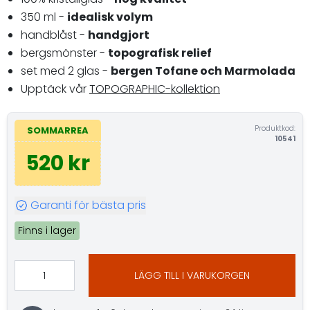
350 ml -
idealisk volym
handblåst -
handgjort
bergsmönster -
topografisk relief
set med 2 glas -
bergen Tofane och Marmolada
Upptäck vår
TOPOGRAPHIC-kollektion
Produktkod:
SOMMARREA
10541
520 kr
Garanti för bästa pris
Finns i lager
LÄGG TILL I VARUKORGEN