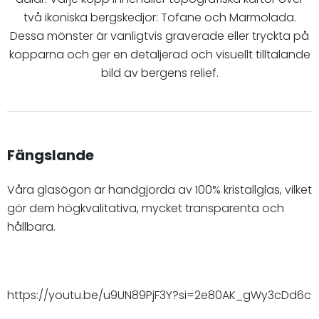
två ikoniska bergskedjor: Tofane och Marmolada.
Dessa mönster är vanligtvis graverade eller tryckta på
kopparna och ger en detaljerad och visuellt tilltalande
bild av bergens relief.
Fängslande
Våra glasögon är handgjorda av 100% kristallglas, vilket
gör dem högkvalitativa, mycket transparenta och
hållbara.
https://youtu.be/u9UN89PjF3Y?si=2e80AK_gWy3cDd6c