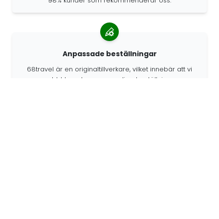
98% kunder som rekommenderar oss.
Anpassade beställningar
68travel är en originaltillverkare, vilket innebär att vi
snabbt kan skapa personliga beställningar.
Vi lever för äventyret
På 68travel älskar vi att resa och utforska. Vi strävar
efter att använda återvunna naturmaterial och minska
plastanvändningen.
68travel runt om i världen »