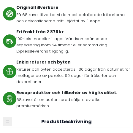
Originaltillverkare
På 68travel tillverkar vi de mest detaljerade träkartorna
och dekorationerna mitt i hjärtat av Europa.
Fri frakt från 2 875 kr
100-tals modeller i lager. Världsomspännande
expediering inom 24 timmar eller samma dag.
Expressleverans tillgänglig.
Enkla returer och byten
Returer och byten accepteras i 30 dagar från datumet för
mottagande av paketet. 90 dagar för träkartor och
dekorationer.
Reseprodukter och tillbehör av hög kvalitet.
68travel är en auktoriserad säljare av olika
premiummärken.
Produktbeskrivning