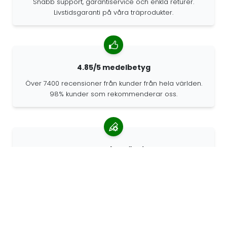
Snabb support, garantiservice och enkla returer.
Livstidsgaranti på våra träprodukter.
4.85/5 medelbetyg
Över 7400 recensioner från kunder från hela världen.
98% kunder som rekommenderar oss.
Anpassade beställningar
68travel är en originaltillverkare, vilket innebär att vi
snabbt kan skapa personliga beställningar.