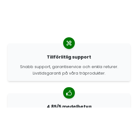
Tillförlitlig support
Snabb support, garantiservice och enkla returer.
Livstidsgaranti på våra träprodukter.
4.85/5 medelbetyg
Över 7400 recensioner från kunder från hela världen.
98% kunder som rekommenderar oss.