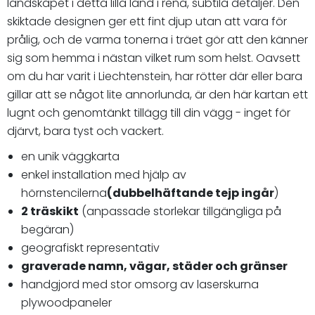
landskapet i detta lilla land i rena, subtila detaljer. Den
skiktade designen ger ett fint djup utan att vara för
prålig, och de varma tonerna i träet gör att den känner
sig som hemma i nästan vilket rum som helst. Oavsett
om du har varit i Liechtenstein, har rötter där eller bara
gillar att se något lite annorlunda, är den här kartan ett
lugnt och genomtänkt tillägg till din vägg - inget för
djärvt, bara tyst och vackert.
en unik väggkarta
enkel installation med hjälp av
hörnstencilerna
(dubbelhäftande tejp ingår
)
2 träskikt
(anpassade storlekar tillgängliga på
begäran)
geografiskt representativ
graverade namn, vägar, städer och gränser
handgjord med stor omsorg av laserskurna
plywoodpaneler