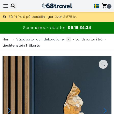
0
Få fri frakt på beställningar över 2 875 kr.
DHL Express över natten är också tillgängligt.
Sök
30 dagar för retur, 90 dagar för träkartor och dekorationer.
Sommarrea-rabatter
06
15
34
33
Originaltillverkare av kartor och dekorationer.
Hem
Väggkartor och dekorationer
Landskartor i trä
Liechtenstein Träkarta
Sök