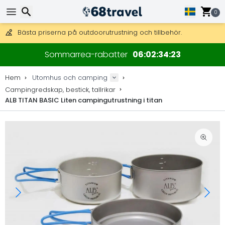
Få fri frakt på beställningar över 2 875 kr.
DHL Express över natten är också tillgängligt.
0
30 dagar för retur, 90 dagar för träkartor och dekorationer.
Bästa priserna på outdoorutrustning och tillbehör.
Sök
Sommarrea-rabatter
06
02
34
23
Hem
Utomhus och camping
Campingredskap, bestick, tallrikar
ALB TITAN BASIC Liten campingutrustning i titan
Sök