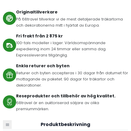
Originaltillverkare
På 68travel tillverkar vi de mest detaljerade träkartorna
och dekorationerna mitt i hjärtat av Europa.
Fri frakt från 2 875 kr
100-tals modeller i lager. Världsomspännande
expediering inom 24 timmar eller samma dag.
Expressleverans tillgänglig.
Enkla returer och byten
Returer och byten accepteras i 30 dagar från datumet för
mottagande av paketet. 90 dagar för träkartor och
dekorationer.
Reseprodukter och tillbehör av hög kvalitet.
68travel är en auktoriserad säljare av olika
premiummärken.
Produktbeskrivning