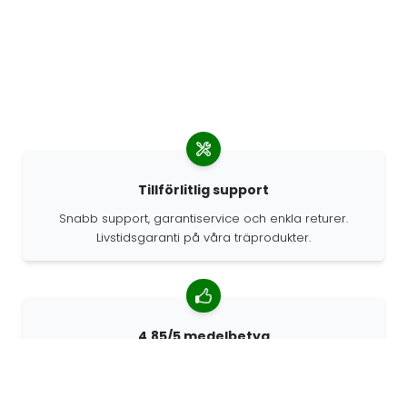
Tillförlitlig support
Snabb support, garantiservice och enkla returer.
Livstidsgaranti på våra träprodukter.
4.85/5 medelbetyg
Över 7400 recensioner från kunder från hela världen.
98% kunder som rekommenderar oss.