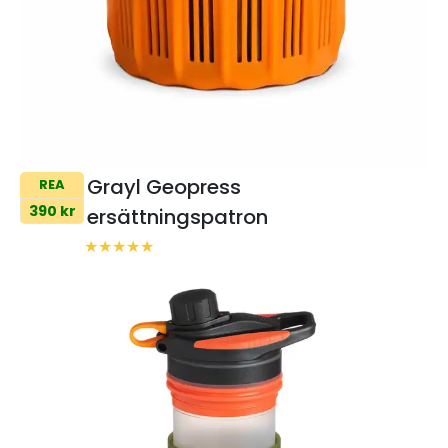
Grayl Geopress
REA
390 kr
ersättningspatron