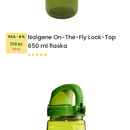
Nalgene On-The-Fly Lock-Top
REA -6%
170 kr
650 ml flaska
180 kr