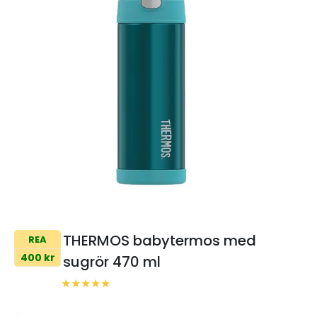
THERMOS babytermos med
REA
400 kr
sugrör 470 ml