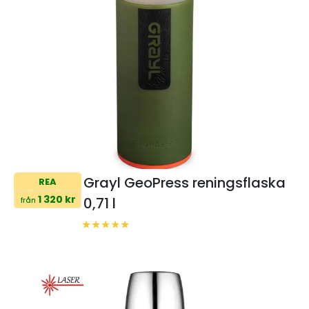
Grayl GeoPress reningsflaska
REA
1 320 kr
0,71 l
från