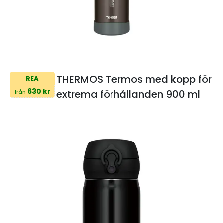
THERMOS Termos med kopp för
REA
630 kr
extrema förhållanden 900 ml
från