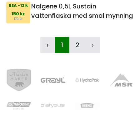
Nalgene 0,5L Sustain
REA -12%
150 kr
vattenflaska med smal mynning
170 kr
‹
1
2
›