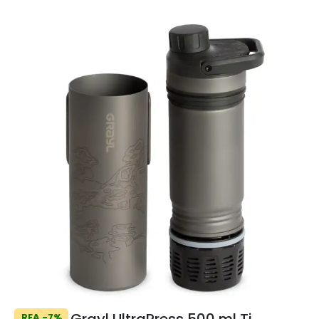
Grayl UltraPress 500 ml Ti
REA -7%