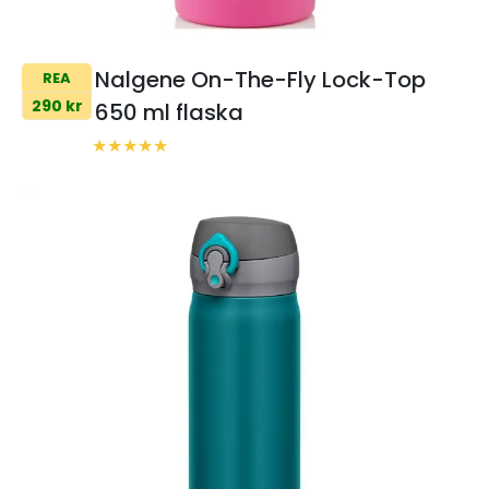
Nalgene On-The-Fly Lock-Top
REA
290 kr
650 ml flaska