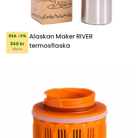
Alaskan Maker RIVER
REA -3%
340 kr
termosflaska
350 kr