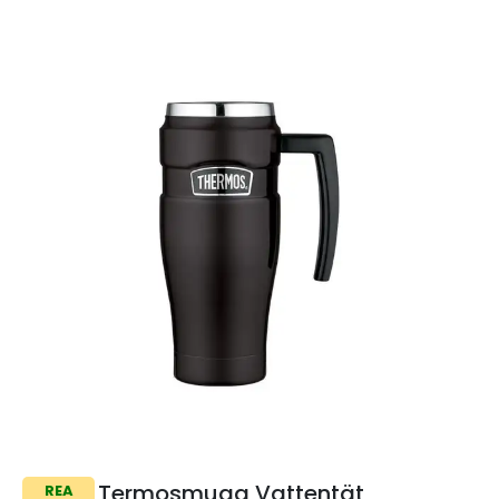
Termosmugg Vattentät
REA