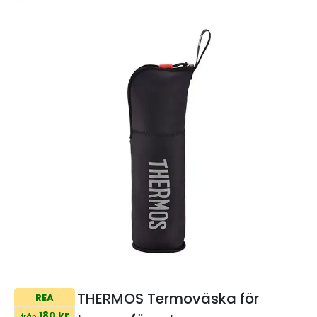
THERMOS Termoväska för
REA
180 kr
från