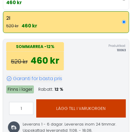
460 kr
2l
460 kr
520 kr
Produktkod:
SOMMARREA
-12%
10063
460 kr
520 kr
Garanti för bästa pris
Finns i lager
Rabatt:
12 %
LÄGG TILL I VARUKORGEN
Leverans 1 - 6 dagar.
Levereras inom 24 timmar.
Uppskattad leveranstid: 11.08. - 18.08.