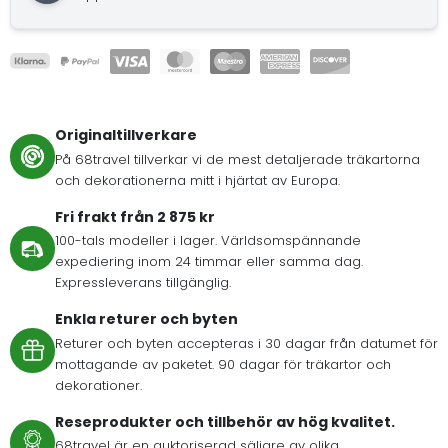
Originaltillverkare
På 68travel tillverkar vi de mest detaljerade träkartorna
och dekorationerna mitt i hjärtat av Europa.
Fri frakt från 2 875 kr
100-tals modeller i lager. Världsomspännande
expediering inom 24 timmar eller samma dag.
Expressleverans tillgänglig.
Enkla returer och byten
Returer och byten accepteras i 30 dagar från datumet för
mottagande av paketet. 90 dagar för träkartor och
dekorationer.
Reseprodukter och tillbehör av hög kvalitet.
68travel är en auktoriserad säljare av olika