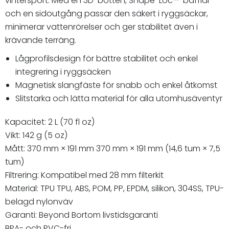
vintersport. Med en 3D-botten, Shape-Loc™-bafflar
och en sidoutgång passar den säkert i ryggsäckar,
minimerar vattenrörelser och ger stabilitet även i
krävande terräng.
Lågprofilsdesign för bättre stabilitet och enkel
integrering i ryggsäcken
Magnetisk slangfäste för snabb och enkel åtkomst
Slitstarka och lätta material för alla utomhusäventyr
Kapacitet: 2 L (70 fl oz)
Vikt: 142 g (5 oz)
Mått: 370 mm × 191 mm 370 mm × 191 mm (14,6 tum × 7,5
tum)
Filtrering: Kompatibel med 28 mm filterkit
Material: TPU TPU, ABS, POM, PP, EPDM, silikon, 304SS, TPU-
belagd nylonväv
Garanti: Beyond Bortom livstidsgaranti
BPA- och PVC-fri