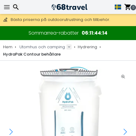
Få fri frakt på beställningar över 2 875 kr.
DHL Express över natten är också tillgängligt.
0
30 dagar för retur, 90 dagar för träkartor och dekorationer.
Bästa priserna på outdoorutrustning och tillbehör.
Sök
Sommarrea-rabatter
06
11
44
14
Hem
Utomhus och camping
Hydrering
HydraPak Contour behållare
Sök