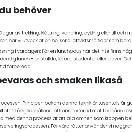
t du behöver
gar av trekking, klättring, vandring, cykling eller till och
turen har vi utvecklat en hel serie lättviktsmåltider som b
ning i vardagen: För en lunchpaus när det inte finns något 
tlig lunch - anställda, lärare, studenter eller elever. Och
ltid förberedd.
 bevaras och smaken likaså
sprocessen. Principen bakom denna teknik är tusentals år g
ultatet: Långtidshållbar, lättransporterad mat för både r
na med denna process är att alla ämnen som kroppen behöv
onserveringsprocessen. För våra rätter använder vi noggr