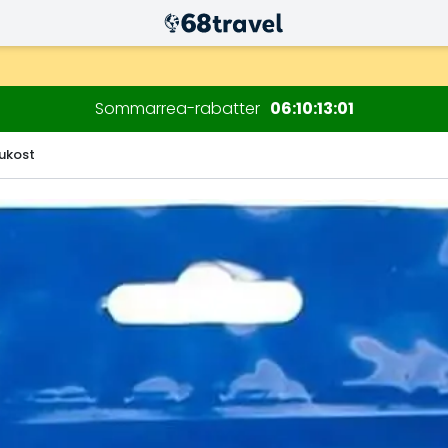
Sommarrea-rabatter
06
10
13
00
rukost
Sök