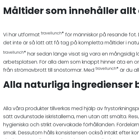
Måltider som innehåller all
travellunch®
Vi har utformat
för människor på resande fot. Da
det inte är så lätt att få tag på kompletta måltider i na
travellunch®
har sedan länge visat sig vara en mångsidig lös
arbetsplatsen. För alla dem som knappt hinner äta en orden
travellunch®
från strömavbrott till snöstormar. Med
är du al
Alla naturliga ingredienser
Alla våra produkter tillverkas med hjälp av frystorkning
sätt avdunstade iskristallerna, men utan att smälta. Res
hygieniska och strikt övervakade förhållanden. Fördelar
smak. Dessutom hålls konsistensen också intakt efter k