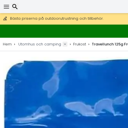
Få fri frakt på beställningar över 2 875 kr.
DHL Express över natten är också tillgängligt.
Sök
30 dagar för retur, 90 dagar för träkartor och dekorationer.
Bästa priserna på outdoorutrustning och tillbehör.
Hem
Utomhus och camping
Frukost
Travellunch 125g F