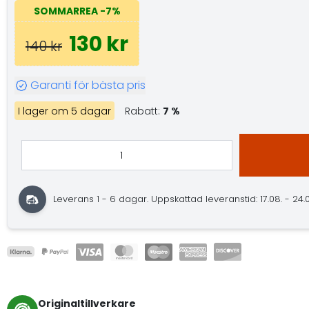
SOMMARREA
-7%
130 kr
140 kr
Garanti för bästa pris
I lager om 5 dagar
Rabatt:
7 %
Leverans 1 - 6 dagar.
Uppskattad leveranstid: 17.08. - 24.
Originaltillverkare