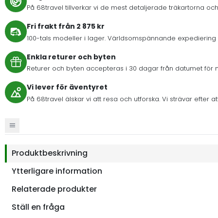
På 68travel tillverkar vi de mest detaljerade träkartorna och
Fri frakt från 2 875 kr
100-tals modeller i lager. Världsomspännande expediering 
Enkla returer och byten
Returer och byten accepteras i 30 dagar från datumet för 
Vi lever för äventyret
På 68travel älskar vi att resa och utforska. Vi strävar eft
Produktbeskrivning
Ytterligare information
Relaterade produkter
Ställ en fråga