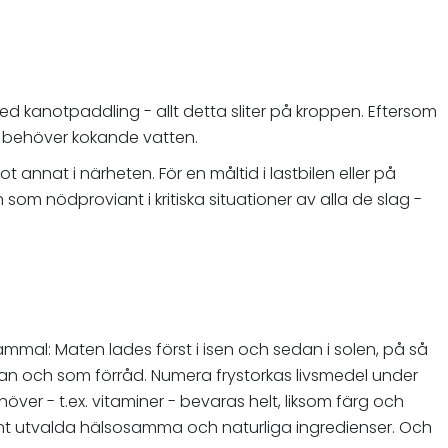
 med kanotpaddling - allt detta sliter på kroppen. Eftersom
ara behöver kokande vatten.
annat i närheten. För en måltid i lastbilen eller på
 som nödproviant i kritiska situationer av alla de slag -
ammal: Maten lades först i isen och sedan i solen, på så
esan och som förråd. Numera frystorkas livsmedel under
er - t.ex. vitaminer - bevaras helt, liksom färg och
ant utvalda hälsosamma och naturliga ingredienser. Och