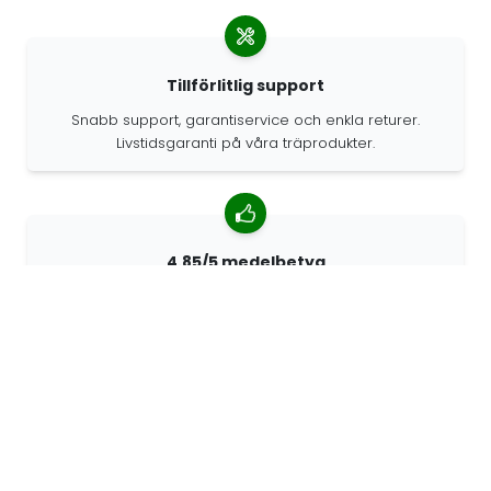
Tillförlitlig support
Snabb support, garantiservice och enkla returer.
Livstidsgaranti på våra träprodukter.
4.85/5 medelbetyg
Över 7400 recensioner från kunder från hela världen.
98% kunder som rekommenderar oss.
Anpassade beställningar
68travel är en originaltillverkare, vilket innebär att vi