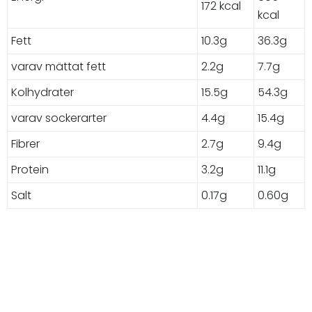
172 kcal
kcal
Fett
10.3g
36.3g
varav mättat fett
2.2g
7.7g
Kolhydrater
15.5g
54.3g
varav sockerarter
4.4g
15.4g
Fibrer
2.7g
9.4g
Protein
3.2g
11.1g
Salt
0.17g
0.60g