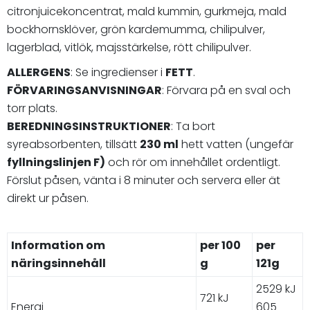
citronjuicekoncentrat, mald kummin, gurkmeja, mald
bockhornsklöver, grön kardemumma, chilipulver,
lagerblad, vitlök, majsstärkelse, rött chilipulver.
ALLERGENS
: Se ingredienser i
FETT
.
FÖRVARINGSANVISNINGAR
: Förvara på en sval och
torr plats.
BEREDNINGSINSTRUKTIONER
: Ta bort
syreabsorbenten, tillsätt
230 ml
hett vatten (ungefär
fyllningslinjen F)
och rör om innehållet ordentligt.
Förslut påsen, vänta i 8 minuter och servera eller ät
direkt ur påsen.
Information om
per 100
per
näringsinnehåll
g
121g
2529 kJ
721 kJ
Energi
605