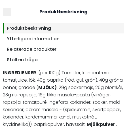
Produktbeskrivning
Produktbeskrivning
Ytterligare information
Relaterade produkter
Ställ en fråga
INGREDIENSER
: (per 100g) Tomater, koncentrerad
tomatjuice, lök, 40g paprika (röd, gul, grön), 40g gröna
bönor, grädde (
MJÖLK)
, 29g sockermajs, 26g blomkål,
23g ris, rapsolja, 16g tikka masala-pasta (vinäger,
rapsolja, tomatpuré, ingefära, koriander, socker, mald
koriander, garam masala - (spiskummin, svartpeppar,
koriander, kardemumma, kanel, muskotnöt,
kryddnejlika)), paprikapulver, havssalt,
Mjölkpulver
,