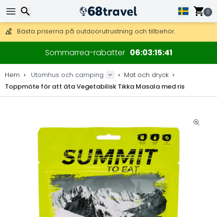
Få fri frakt på beställningar över 2 875 kr.
DHL Express över natten är också tillgängligt.
0
30 dagar för retur, 90 dagar för träkartor och dekorationer.
Bästa priserna på outdoorutrustning och tillbehör.
Sök
Sommarrea-rabatter
06
03
15
41
Hem
Utomhus och camping
Mat och dryck
Toppmöte för att äta Vegetabilisk Tikka Masala med ris
Sök