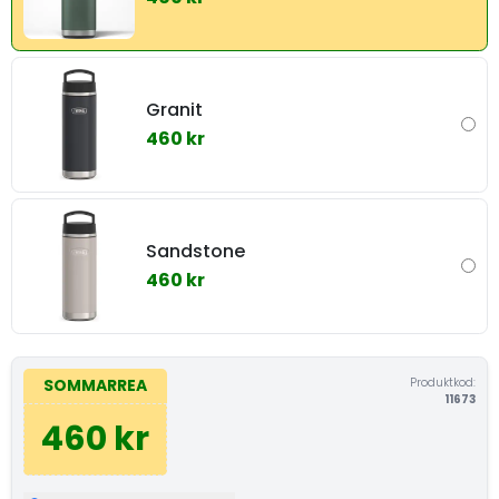
Granit
460 kr
Sandstone
460 kr
Produktkod:
SOMMARREA
11673
460 kr