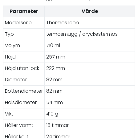
Parameter
Värde
Modellserie
Thermos Icon
Typ
termosmugg / dryckestermos
Volym
710 ml
Höjd
257 mm
Höjd utan lock
222 mm
Diameter
82 mm
Bottendiameter
82 mm
Halsdiameter
54 mm
Vikt
410 g
Håller varmt
18 timmar
Håller kallt
24 timmar