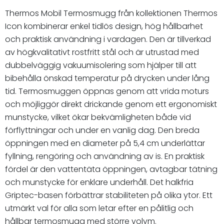
Thermos Mobil Termosmugg från kollektionen Thermos
Icon kombinerar enkel tidlös design, hög hållbarhet
och praktisk användning i vardagen. Den är tillverkad
av högkvalitativt rostfritt stål och är utrustad med
dubbelväggig vakuumisolering som hjälper till att
bibehålla önskad temperatur på drycken under lång
tid. Termosmuggen öppnas genom att vrida moturs
och möjliggör direkt drickande genom ett ergonomiskt
munstycke, vilket ökar bekvämligheten både vid
förflyttningar och under en vanlig dag. Den breda
öppningen med en diameter på 5,4 cm underlättar
fyllning, rengöring och användning av is. En praktisk
fördel är den vattentäta öppningen, avtagbar tätning
och munstycke för enklare underhåll. Det halkfria
Griptec-basen förbättrar stabiliteten på olika ytor. Ett
utmärkt val för alla som letar efter en pålitlig och
hållbar termosmugg med större volym.