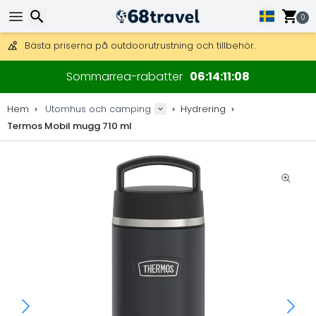
Få fri frakt på beställningar över 2 875 kr.
DHL Express över natten är också tillgängligt.
0
30 dagar för retur, 90 dagar för träkartor och dekorationer.
Bästa priserna på outdoorutrustning och tillbehör.
Sök
Sommarrea-rabatter
06
14
11
08
Hem
Utomhus och camping
Hydrering
Termos Mobil mugg 710 ml
Sök