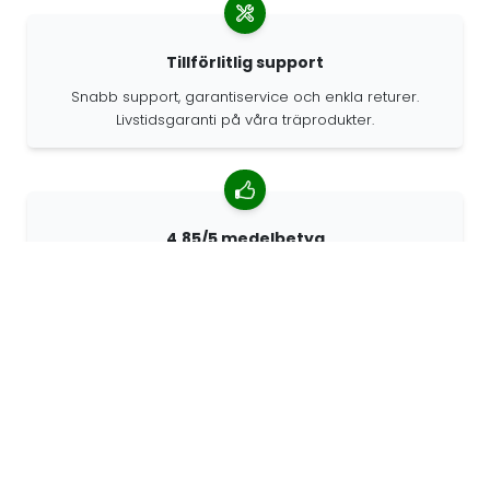
Tillförlitlig support
Snabb support, garantiservice och enkla returer.
Livstidsgaranti på våra träprodukter.
4.85/5 medelbetyg
Över 7400 recensioner från kunder från hela världen.
98% kunder som rekommenderar oss.
Anpassade beställningar
68travel är en originaltillverkare, vilket innebär att vi
snabbt kan skapa personliga beställningar.