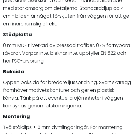
precisionslaserskurna och sedan handbearbetade
med stor omsorg om detaljerna. Standarddjup ca 4
cm - bilden är något förskjuten från väggen för att ge
en finare rumslig effekt.
Stödplatta
8 mm MDF tillverkad av pressad träfiber, 87% förnybara
råvaror. Varpar inte, bleknar inte, uppfyller EN 622 och
har FSC-ursprung.
Baksida
Öppen baksida för bredare ljusspridning. Svart skäregg
framhäver motivets konturer och ger en plastisk
känsla. Tänk på att eventuella ojämnheter i väggen
kan synas genom utskärningarna.
Montering
Två stålclips + 5 mm dymlingar ingår. För montering