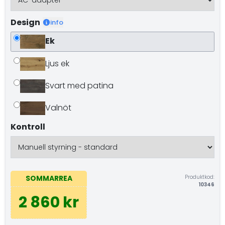
Design
info
Ek
Ljus ek
Svart med patina
Valnöt
Kontroll
Produktkod:
SOMMARREA
10346
2 860 kr