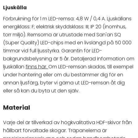
Ljuskälla
Förbrukning för 1 m LED-remsa: 4,8 W / 0,4 A. Ljuskällans
energiklass: F; elektrisk skyddsklass: III; IP 20 (inomhus,
torr miljö). Remsorna är utrustade med San'an SQ
(Super Quality) LED-chips med en livslängd på 50 000
timmar vid full ljusstyrka. Garantin för LED-
bakgrundsbelysning är 5 år. Detaljerad information om
ljuskällan
finns här.
Om LED-remsan skadas, till exempel
under hantering eller om du bestämmer dig för en
annan ljusfärg, byter vi gärna ut LED-remsan åt dig
eller så kan du byta ut den själv.
Material
Varje del är tillverkad av högkvalitativa HDF-skivor från
hållbart förvaltade skogar. Träpanelerna är