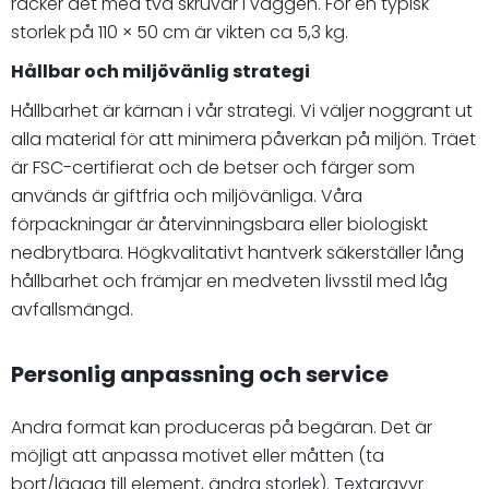
räcker det med två skruvar i väggen. För en typisk
storlek på 110 × 50 cm är vikten ca 5,3 kg.
Hållbar och miljövänlig strategi
Hållbarhet är kärnan i vår strategi. Vi väljer noggrant ut
alla material för att minimera påverkan på miljön. Träet
är FSC-certifierat och de betser och färger som
används är giftfria och miljövänliga. Våra
förpackningar är återvinningsbara eller biologiskt
nedbrytbara. Högkvalitativt hantverk säkerställer lång
hållbarhet och främjar en medveten livsstil med låg
avfallsmängd.
Personlig anpassning och service
Andra format kan produceras på begäran. Det är
möjligt att anpassa motivet eller måtten (ta
bort/lägga till element, ändra storlek). Textgravyr