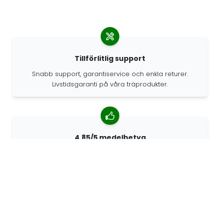
Tillförlitlig support
Snabb support, garantiservice och enkla returer.
Livstidsgaranti på våra träprodukter.
4.85/5 medelbetyg
Över 7400 recensioner från kunder från hela världen.
98% kunder som rekommenderar oss.
Anpassade beställningar