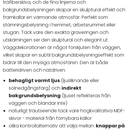
träfiberskiva, och de fina linjerna och
bakgrundsbelysningen skapar en skulptural effekt och
framkallar en värmande atmosfär. Perfekt som
stämningsbelysning i hemmet, arbetsrummet eller
stugan. Tack vare den exakta graveringen och
utskärningen ser den skulptural och elegant ut.
Väggdekorationen är något förskjuten från väggen,
vilket skapar en subtil bakgrundsbelysningseffekt som
bidrar till den mysiga atmosfären. Den är både
batteridriven och nätdriven.
behagligt varmt ljus
(ljusliknande eller
solnedgångsfärg) och
indirekt
bakgrundsbelysning
(ljuset reflekteras från
väggen och bländar inte)
naturligt träutseende tack vare högkvalitativa MDF-
skivor - material från förnybara källor
olika kontrollalternativ att välja mellan:
knappar på