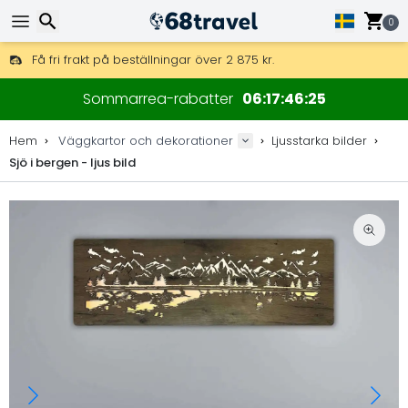
0
Få fri frakt på beställningar över 2 875 kr.
DHL Express över natten är också tillgängligt.
Sök
30 dagar för retur, 90 dagar för träkartor och dekorationer.
Sommarrea-rabatter
06
17
46
24
Originaltillverkare av kartor och dekorationer.
Hem
Väggkartor och dekorationer
Ljusstarka bilder
Sjö i bergen - ljus bild
Sök