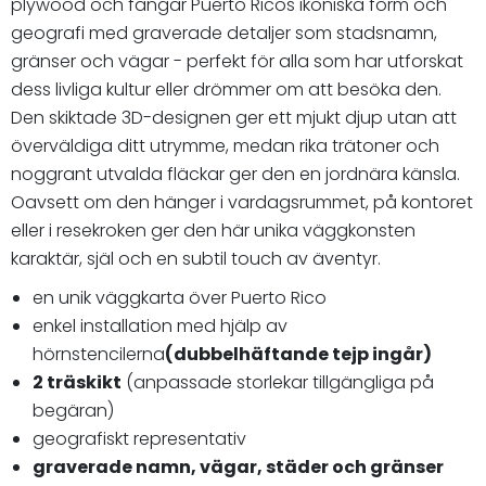
plywood och fångar Puerto Ricos ikoniska form och
geografi med graverade detaljer som stadsnamn,
gränser och vägar - perfekt för alla som har utforskat
dess livliga kultur eller drömmer om att besöka den.
Den skiktade 3D-designen ger ett mjukt djup utan att
överväldiga ditt utrymme, medan rika trätoner och
noggrant utvalda fläckar ger den en jordnära känsla.
Oavsett om den hänger i vardagsrummet, på kontoret
eller i resekroken ger den här unika väggkonsten
karaktär, själ och en subtil touch av äventyr.
en unik väggkarta över Puerto Rico
enkel installation med hjälp av
hörnstencilerna
(dubbelhäftande tejp ingår)
2 träskikt
(anpassade storlekar tillgängliga på
begäran)
geografiskt representativ
graverade namn, vägar, städer och gränser