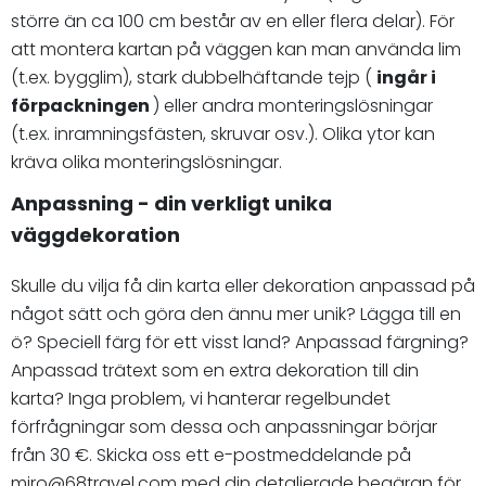
större än ca 100 cm består av en eller flera delar). För
att montera kartan på väggen kan man använda lim
(t.ex. bygglim), stark dubbelhäftande tejp (
ingår i
förpackningen
) eller andra monteringslösningar
(t.ex. inramningsfästen, skruvar osv.). Olika ytor kan
kräva olika monteringslösningar.
Anpassning - din verkligt unika
väggdekoration
Skulle du vilja få din karta eller dekoration anpassad på
något sätt och göra den ännu mer unik? Lägga till en
ö? Speciell färg för ett visst land? Anpassad färgning?
Anpassad trätext som en extra dekoration till din
karta? Inga problem, vi hanterar regelbundet
förfrågningar som dessa och anpassningar börjar
från 30 €. Skicka oss ett e-postmeddelande på
miro@68travel.com
med din detaljerade begäran för