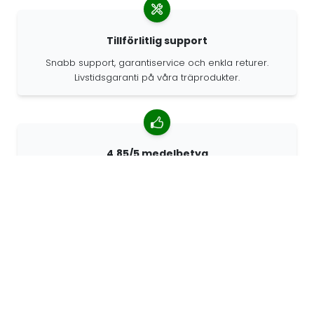
Tillförlitlig support
Snabb support, garantiservice och enkla returer.
Livstidsgaranti på våra träprodukter.
4.85/5 medelbetyg
Över 7400 recensioner från kunder från hela världen.
98% kunder som rekommenderar oss.
Anpassade beställningar
68travel är en originaltillverkare, vilket innebär att vi
snabbt kan skapa personliga beställningar.