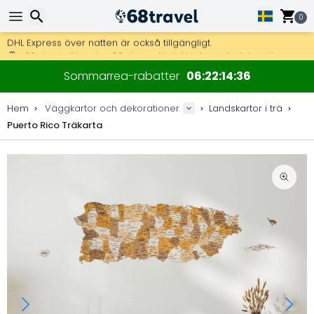
0
Få fri frakt på beställningar över 2 875 kr.
DHL Express över natten är också tillgängligt.
Sök
30 dagar för retur, 90 dagar för träkartor och dekorationer.
Sommarrea-rabatter
06
22
14
36
Originaltillverkare av kartor och dekorationer.
Hem
Väggkartor och dekorationer
Landskartor i trä
Puerto Rico Träkarta
Sök