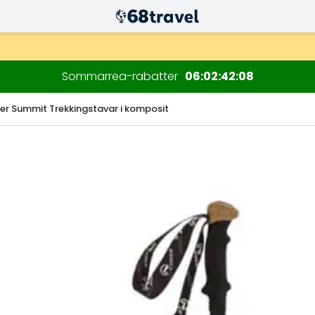
Sommarrea-rabatter
06
02
42
07
er Summit Trekkingstavar i komposit
Sök