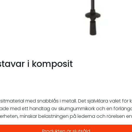
tavar i komposit
tmaterial med snabblås i metall. Det självklara valet för
ormade med ett handtag av skumgummikork och en förlängd 
rheten, minskar belastningen på lederna och rörelsen e
Produkten är slutsåld