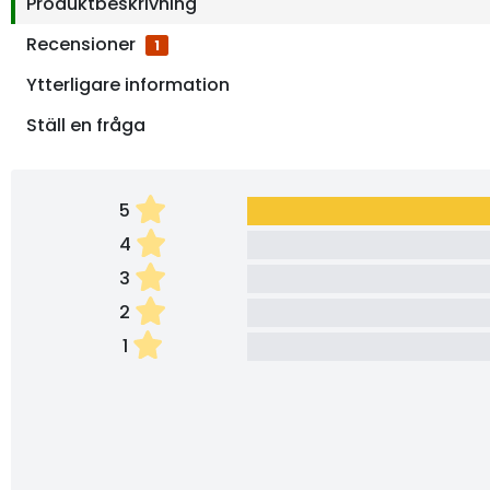
Produktbeskrivning
Recensioner
1
Ytterligare information
Ställ en fråga
5
4
3
2
1