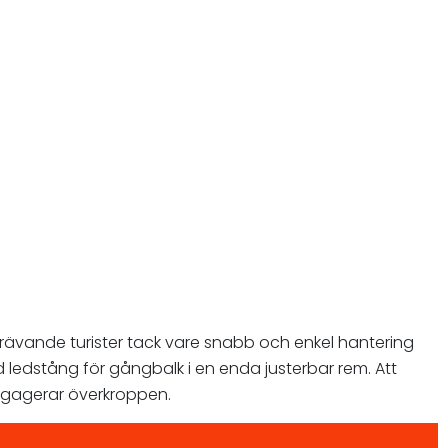
 krävande turister tack vare snabb och enkel hantering
ledstång för gångbalk i en enda justerbar rem. Att
ngagerar överkroppen.