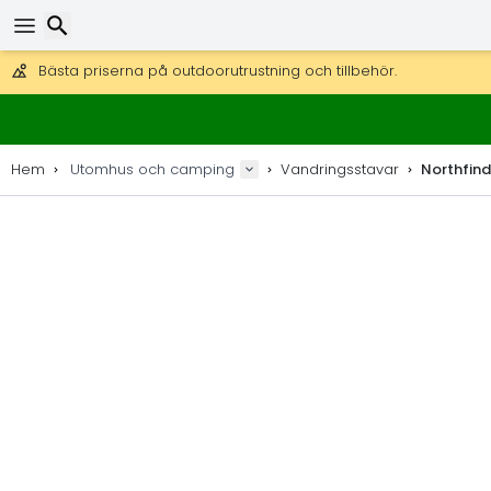
Få fri frakt på beställningar över 2 875 kr.
DHL Express över natten är också tillgängligt.
30 dagar för retur, 90 dagar för träkartor och dekorationer.
Bästa priserna på outdoorutrustning och tillbehör.
Sök
Hem
Utomhus och camping
Vandringsstavar
Northfind