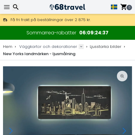
0
Få fri frakt på beställningar över 2 875 kr.
DHL Express över natten är också tillgängligt.
Sök
30 dagar för retur, 90 dagar för träkartor och dekorationer.
Sommarrea-rabatter
06
09
24
35
Originaltillverkare av kartor och dekorationer.
Hem
Väggkartor och dekorationer
Ljusstarka bilder
New Yorks landmärken - ljusmålning
Sök