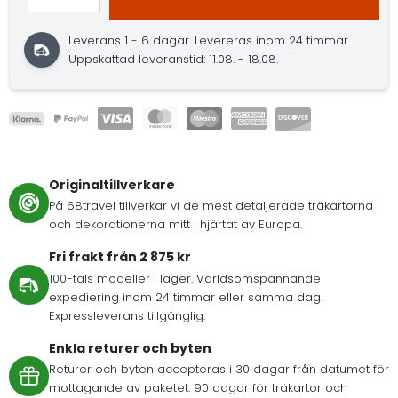
Leverans 1 - 6 dagar.
Levereras inom 24 timmar.
Uppskattad leveranstid: 11.08. - 18.08.
Originaltillverkare
På 68travel tillverkar vi de mest detaljerade träkartorna
och dekorationerna mitt i hjärtat av Europa.
Fri frakt från 2 875 kr
100-tals modeller i lager. Världsomspännande
expediering inom 24 timmar eller samma dag.
Expressleverans tillgänglig.
Enkla returer och byten
Returer och byten accepteras i 30 dagar från datumet för
mottagande av paketet. 90 dagar för träkartor och