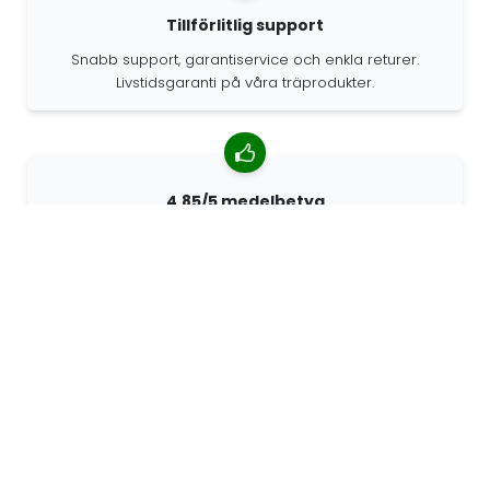
Tillförlitlig support
Snabb support, garantiservice och enkla returer.
Livstidsgaranti på våra träprodukter.
4.85/5 medelbetyg
Över 7400 recensioner från kunder från hela världen.
98% kunder som rekommenderar oss.
Anpassade beställningar
68travel är en originaltillverkare, vilket innebär att vi
snabbt kan skapa personliga beställningar.