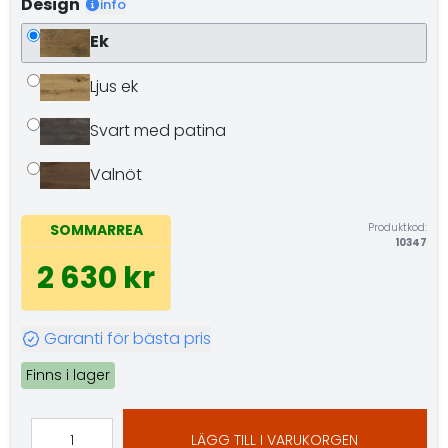
Design
info
Ek
Ljus ek
Svart med patina
Valnöt
Produktkod:
SOMMARREA
10347
2 630 kr
Garanti för bästa pris
Finns i lager
LÄGG TILL I VARUKORGEN