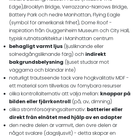
Edge),Brooklyn Bridge, Verrazzano-Narrows Bridge,
Battery Park och nedre Manhattan, Flying Eagle
(symbol för amerikansk frihet), Dome Roof -
inspiration från Guggenheim Museum och City Hall,
typisk rutnätsarkitektur i Manhattan centrum
behagligt varmt ljus
(ljusliknande eller
solnedgångsliknande färg) och
indirekt
bakgrundsbelysning
(ljuset studsar mot
väggarna och bländar inte)
naturligt träutseende tack vare högkvalitativ MDF -
ett material som tillverkas av förnybara resurser
olika kontrollalternativ att välja mellan:
knappar på
bilden eller fjärrkontroll
(på, av, dimning)
olika strömförsörjningsalternativ:
batterier eller
direkt från elnätet med hjälp av en adapter
den nedre delen är varmvit, den övre delen är
något svalare (dagsljusvit) - detta skapar en