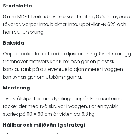
Stödplatta
8 mm MDF tillverkad av pressad träfiber, 87% förnybara
råvaror. Varpar inte, bleknar inte, uppfyller EN 622 och
har FSC-ursprung.
Baksida
Öppen baksida för bredare ljusspridning. Svart skäregg
framhäver motivets konturer och ger en plastisk
känsla. Tänk på att eventuella ojämnheter i väggen
kan synas genom utskärningarna.
Montering
Två stålclips + 5 mm dymlingar ingår. För montering
räcker det med två skruvar i väggen. För en typisk
storlek på 110 × 50 cm är vikten ca 5,3 kg.
Hållbar och miljövänlig strategi