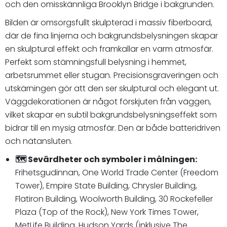
och den omisskännliga Brooklyn Bridge i bakgrunden.
Bilden är omsorgsfullt skulpterad i massiv fiberboard,
där de fina linjerna och bakgrundsbelysningen skapar
en skulptural effekt och framkallar en varm atmosfär.
Perfekt som stämningsfull belysning i hemmet,
arbetsrummet eller stugan. Precisionsgraveringen och
utskärningen gör att den ser skulptural och elegant ut.
Väggdekorationen är något förskjuten från väggen,
vilket skapar en subtil bakgrundsbelysningseffekt som
bidrar till en mysig atmosfär. Den är både batteridriven
och nätansluten.
🗺️ Sevärdheter och symboler i målningen:
Frihetsgudinnan, One World Trade Center (Freedom
Tower), Empire State Building, Chrysler Building,
Flatiron Building, Woolworth Building, 30 Rockefeller
Plaza (Top of the Rock), New York Times Tower,
MetLife Building, Hudson Yards (inklusive The