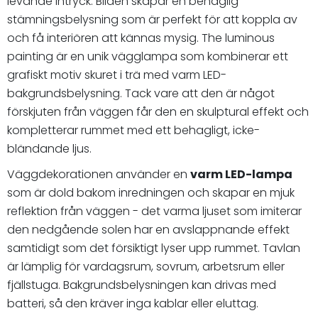
levande intryck. Bilden skapar en behaglig
stämningsbelysning som är perfekt för att koppla av
och få interiören att kännas mysig. The luminous
painting är en unik vägglampa som kombinerar ett
grafiskt motiv skuret i trä med varm LED-
bakgrundsbelysning. Tack vare att den är något
förskjuten från väggen får den en skulptural effekt och
kompletterar rummet med ett behagligt, icke-
bländande ljus.
Väggdekorationen använder en
varm LED-lampa
som är dold bakom inredningen och skapar en mjuk
reflektion från väggen - det varma ljuset som imiterar
den nedgående solen har en avslappnande effekt
samtidigt som det försiktigt lyser upp rummet. Tavlan
är lämplig för vardagsrum, sovrum, arbetsrum eller
fjällstuga. Bakgrundsbelysningen kan drivas med
batteri, så den kräver inga kablar eller eluttag.